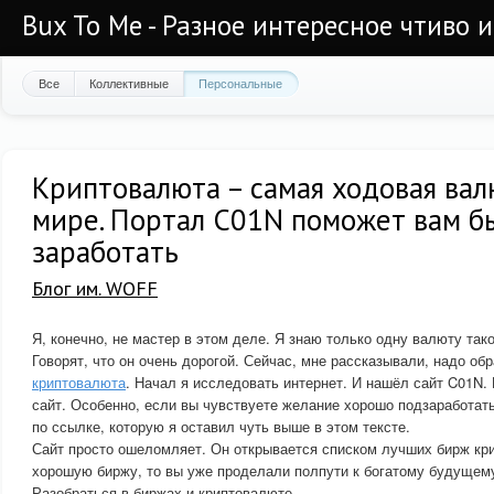
Bux To Me - Разное интересное чтиво 
Все
Коллективные
Персональные
Криптовалюта – самая ходовая вал
мире. Портал C01N поможет вам б
заработать
Блог им. WOFF
Я, конечно, не мастер в этом деле. Я знаю только одну валюту тако
Говорят, что он очень дорогой. Сейчас, мне рассказывали, надо об
криптовалюта
. Начал я исследовать интернет. И нашёл сайт C01N.
сайт. Особенно, если вы чувствуете желание хорошо подзаработать,
по ссылке, которую я оставил чуть выше в этом тексте.
Сайт просто ошеломляет. Он открывается списком лучших бирж кр
хорошую биржу, то вы уже проделали полпути к богатому будущем
Разобраться в биржах и криптовалюте.