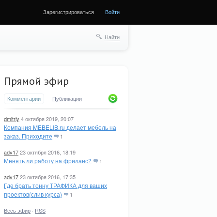
Зарегистрироваться
Войти
Найти
Прямой эфир
Комментарии
Публикации
dmitriy
4 октября 2019, 20:07
Компания MEBELIB.ru делает мебель на
заказ. Приходите
1
adv17
23 октября 2016, 18:19
Менять ли работу на фриланс?
1
adv17
23 октября 2016, 17:35
Где брать тонну ТРАФИКА для ваших
проектов(слив курса)
1
Весь эфир
·
RSS