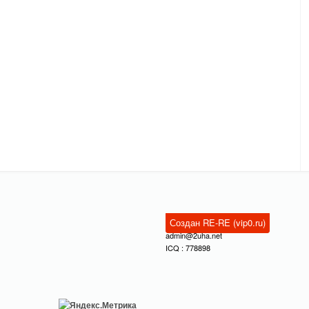
Создан RE-RE (vip0.ru)
admin@2uha.net
ICQ : 778898