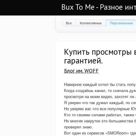
Bux To Me - Разное ин
Все
Коллективные
Персональные
Купить просмотры в
гарантией.
Блог им. WOFF
Наверное каждый хотел бы стать поп
Когда создаёшь канал, то сначала дум
просмотри на моем видео, захотят ли
Я уверен что так думал каждый, по се
Но уверяю вас что все популярные Ют
Кто то своими силами работал, также 
Но многие накрутки это большинства 
проверял знаю.
Вот один из сервисов «SMORoom» гд