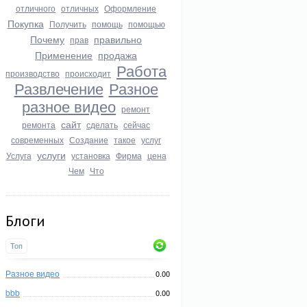
отличного
отличных
Оформление
Покупка
Получить
помощь
помощью
Почему
правильно
прав
Применение
продажа
Работа
производство
происходит
Развлечение
Разное
разное видео
ремонт
сайт
ремонта
сделать
сейчас
современных
Создание
такое
услуг
услуги
Услуга
установка
Фирма
цена
Чем
Что
Блоги
Топ
Разное видео
0.00
bbb
0.00