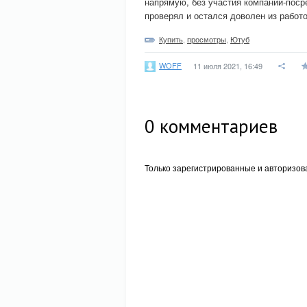
напрямую, без участия компаний-поср
проверял и остался доволен из работо
Купить
,
просмотры
,
Ютуб
WOFF
11 июля 2021, 16:49
0
комментариев
Только зарегистрированные и авторизов