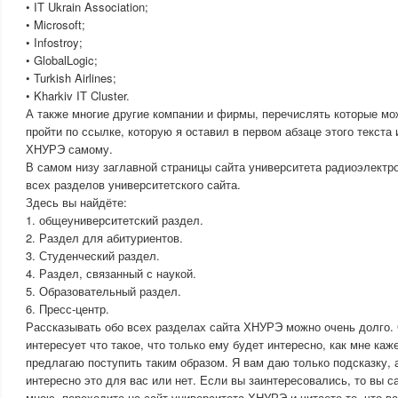
• IT Ukrain Association;
• Microsoft;
• Infostroy;
• GlobalLogic;
• Turkish Airlines;
• Kharkiv IT Cluster.
А также многие другие компании и фирмы, перечислять которые мо
пройти по ссылке, которую я оставил в первом абзаце этого текста 
ХНУРЭ самому.
В самом низу заглавной страницы сайта университета радиоэлектр
всех разделов университетского сайта.
Здесь вы найдёте:
1. общеуниверситетский раздел.
2. Раздел для абитуриентов.
3. Студенческий раздел.
4. Раздел, связанный с наукой.
5. Образовательный раздел.
6. Пресс-центр.
Рассказывать обо всех разделах сайта ХНУРЭ можно очень долго.
интересует что такое, что только ему будет интересно, как мне каж
предлагаю поступить таким образом. Я вам даю только подсказку, 
интересно это для вас или нет. Если вы заинтересовались, то вы с
мною, переходите на сайт университета ХНУРЭ и читаете то, что в