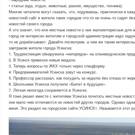
• статьи (еда, отдых, животные, разное, имущество, техника).
Многие читатели могут сказать, что, подумаешь, практически в каж
новостной сайт и жители таких городов что-то не очень-то сидят бе
новостей своего города.
А это значит, что или местные новости у них малоинтересные для 
город не интересен жителям и городской администрации надо задум
то не дорабатывают. Давайте посмотрим, а чем же таким интересн
завтраком жители города Усинска:
1. Трудинспекция обнаружила «непорядок» на оленеводческом пред
2. В Усинск привезли новые медали.
3. Теперь вопросы по ЖКХ только через спецформу.
4. Предпринимателей Усинска зовут на конкурс.
5. Профессор рассказал, как похудеть за неделю без отказа от жир
6. Школьники Усинска получили «Билет в будущее».
7. Лёгкая непогода сохраняется в Усинске.
Я тоже решил вместе с жителями Усинска почитать местные новост
они мало чем отличаются он новостей других городов. Однако одна
меня. Это раздел на городском сайте УСИНСК1. Называется этот р