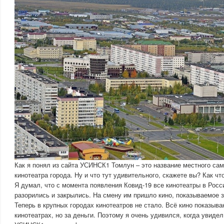
Как я понял из сайта УСИНСК1 Томлун – это название местного са
кинотеатра города. Ну и что тут удивительного, скажете вы? Как что
Я думал, что с момента появления Ковид-19 все кинотеатры в Росс
разорились и закрылись. На смену им пришло кино, показываемое з
Теперь в крупных городах кинотеатров не стало. Всё кино показыва
кинотеатрах, но за деньги. Поэтому я очень удивился, когда увидел