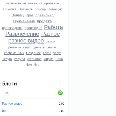
отличного
отличных
Оформление
Покупка
Получить
помощь
помощью
Почему
правильно
прав
Применение
продажа
Работа
производство
происходит
Развлечение
Разное
разное видео
ремонт
сайт
ремонта
сделать
сейчас
современных
Создание
такое
услуг
услуги
Услуга
установка
Фирма
цена
Чем
Что
Блоги
Топ
Разное видео
0.00
bbb
0.00