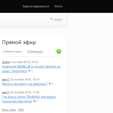
Зарегистрироваться
Войти
Найти
Прямой эфир
Комментарии
Публикации
dmitriy
4 октября 2019, 20:07
Компания MEBELIB.ru делает мебель на
заказ. Приходите
1
adv17
23 октября 2016, 18:19
Менять ли работу на фриланс?
1
adv17
23 октября 2016, 17:35
Где брать тонну ТРАФИКА для ваших
проектов(слив курса)
1
Весь эфир
·
RSS