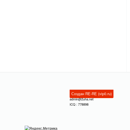
Создан RE-RE (vip0.ru)
admin@2uha.net
ICQ : 778898