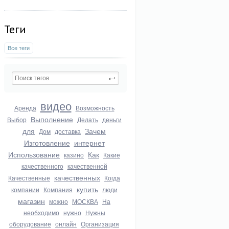
Теги
Все теги
видео
Аренда
Возможность
Выполнение
Выбор
Делать
деньги
для
Зачем
Дом
доставка
Изготовление
интернет
Использование
Как
казино
Какие
качественного
качественной
качественных
Качественные
Когда
купить
компании
Компания
люди
магазин
можно
МОСКВА
На
необходимо
нужно
Нужны
оборудование
онлайн
Организация