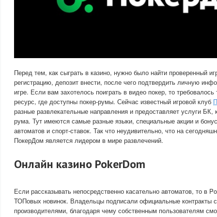
Перед тем, как сыграть в казино, нужно было найти проверенный иг
регистрацию, депозит внести, после чего подтвердить личную инф
игре. Если вам захотелось поиграть в видео покер, то требовалось
ресурс, где доступны покер-румы. Сейчас известный игровой клуб
П
разные развлекательные направления и предоставляет услуги БК, к
рума. Тут имеются самые разные языки, специальные акции и бону
автоматов и спорт-ставок. Так что неудивительно, что на сегодняш
ПокерДом является лидером в мире развлечений.
Онлайн казино PokerDom
Если рассказывать непосредственно касательно автоматов, то в Po
ТОПовых новинок. Владельцы подписали официальные контракты с
производителями, благодаря чему собственным пользователям см