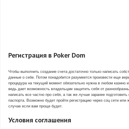
Регистрация в Poker Dom
Чтобы выполнить создание счета достаточно только написать собст
данные о себе. Потом понадобится разумеется произвести еще вер
процедура на текущий момент обязательно нужна в любом казино и
ведь дает возможность владельцам защитить себя от разнообразны
написать все частно про себя, а так же лучше заранее подготовить
паспорта. Возможно будет пройти регистрацию через соц сети или 
случае если вам проще будет.
Условия соглашения