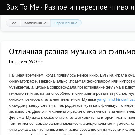
Bux To Me - Разное интересное чтиво 
Все
Коллективные
Персональные
Отличная разная музыка из фильм
Блог им. WOFF
Начиная временем, когда появилось немое кино, музыка играла су
кинематографе. Первоначально играемая фонографом или импров
музыкантами, музыка сопровождала повествование фильма в кинот
технологий и развития способности синхронизировать звук с целлу
кинокомпозитора стала неотъемлемой. Музыка
yangi hind kinolari uzb
к каждому кадру фильма. Так родилась музыка к фильму. По мере 
развивался. Диалоги и кинематография становились главными эле
фильма. Музыка к сожалению стала отходить на второй план в пр
Тем не менее, самые запоминающиеся, эмоциональные и увлекате
кино доказали, что понимание и использование силы музыки к филь