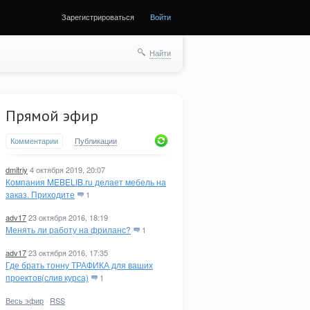
Зарегистрироваться
Войти
Найти
Прямой эфир
Комментарии
Публикации
dmitriy
4 октября 2019, 20:07
Компания MEBELIB.ru делает мебель на
заказ. Приходите
1
adv17
23 октября 2016, 18:19
Менять ли работу на фриланс?
1
adv17
23 октября 2016, 17:35
Где брать тонну ТРАФИКА для ваших
проектов(слив курса)
1
Весь эфир
·
RSS