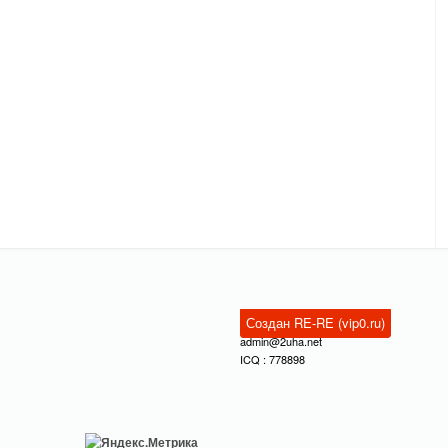
Создан RE-RE (vip0.ru)
admin@2uha.net
ICQ : 778898