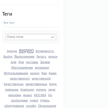
Теги
Все теги
видео
Аренда
Возможность
Выполнение
Выбор
Делать
деньги
для
Зачем
Дом
доставка
Изготовление
интернет
Использование
Как
казино
Какие
качественного
качественной
качественных
Качественные
Когда
купить
компании
Компания
люди
магазин
можно
МОСКВА
На
необходимо
нужно
Нужны
оборудование
онлайн
Организация