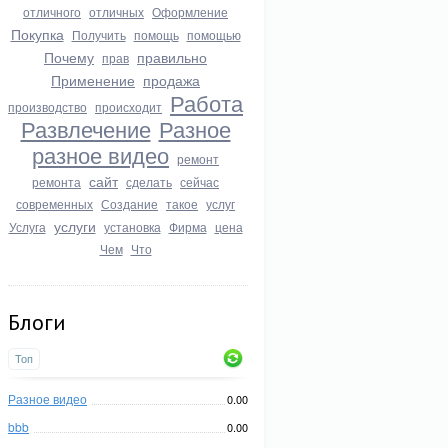
отличного
отличных
Оформление
Покупка
Получить
помощь
помощью
Почему
правильно
прав
Применение
продажа
Работа
производство
происходит
Развлечение
Разное
разное видео
ремонт
сайт
ремонта
сделать
сейчас
современных
Создание
такое
услуг
услуги
Услуга
установка
Фирма
цена
Чем
Что
Блоги
Топ
Разное видео
0.00
bbb
0.00