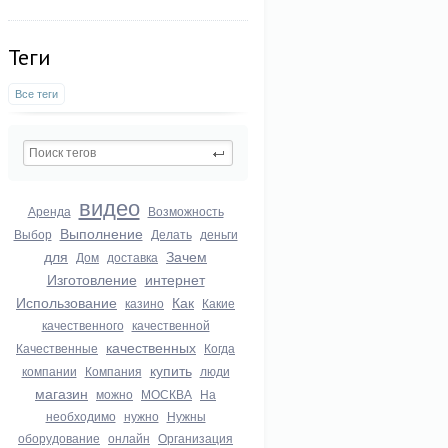
Теги
Все теги
видео
Аренда
Возможность
Выполнение
Выбор
Делать
деньги
для
Зачем
Дом
доставка
Изготовление
интернет
Использование
Как
казино
Какие
качественного
качественной
качественных
Качественные
Когда
купить
компании
Компания
люди
магазин
можно
МОСКВА
На
необходимо
нужно
Нужны
оборудование
онлайн
Организация