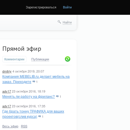
Зарегистрироваться
Войти
Найти
Прямой эфир
Комментарии
Публикации
dmitriy
4 октября 2019, 20:07
Компания MEBELIB.ru делает мебель на
заказ. Приходите
1
adv17
23 октября 2016, 18:19
Менять ли работу на фриланс?
1
adv17
23 октября 2016, 17:35
Где брать тонну ТРАФИКА для ваших
проектов(слив курса)
1
Весь эфир
·
RSS