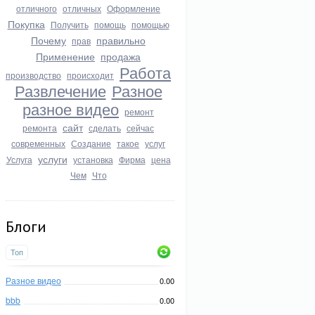
отличного
отличных
Оформление
Покупка
Получить
помощь
помощью
Почему
правильно
прав
Применение
продажа
Работа
производство
происходит
Развлечение
Разное
разное видео
ремонт
сайт
ремонта
сделать
сейчас
современных
Создание
такое
услуг
услуги
Услуга
установка
Фирма
цена
Чем
Что
Блоги
Топ
Разное видео
0.00
bbb
0.00