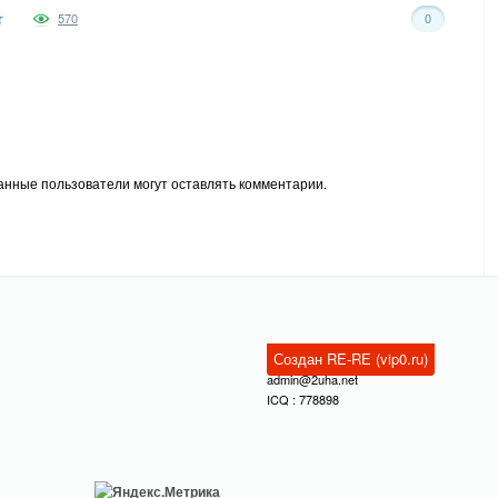
570
0
анные пользователи могут оставлять комментарии.
Создан RE-RE (vip0.ru)
admin@2uha.net
ICQ : 778898