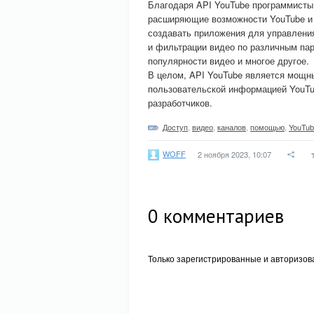
Благодаря API YouTube программисты
расширяющие возможности YouTube и
создавать приложения для управления
и фильтрации видео по различным па
популярности видео и многое другое.
В целом, API YouTube является мощн
пользовательской информацией YouTu
разработчиков.
Доступ
,
видео
,
каналов
,
помощью
,
YouTub
WOFF
2 ноября 2023, 10:07
0
комментариев
Только зарегистрированные и авторизов