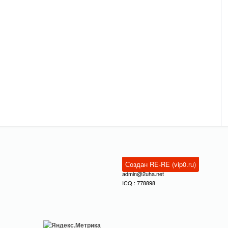
Создан RE-RE (vip0.ru)
admin@2uha.net
ICQ : 778898