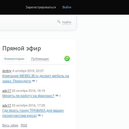
Зарегистрироваться
Войти
Найти
Прямой эфир
Комментарии
Публикации
dmitriy
4 октября 2019, 20:07
Компания MEBELIB.ru делает мебель на
заказ. Приходите
1
adv17
23 октября 2016, 18:19
Менять ли работу на фриланс?
1
adv17
23 октября 2016, 17:35
Где брать тонну ТРАФИКА для ваших
проектов(слив курса)
1
Весь эфир
·
RSS