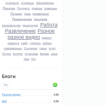
отличного
отличных
Оформление
Покупка
Получить
помощь
помощью
Почему
правильно
прав
Применение
продажа
Работа
производство
происходит
Развлечение
Разное
разное видео
ремонт
сайт
ремонта
сделать
сейчас
современных
Создание
такое
услуг
услуги
Услуга
установка
Фирма
цена
Чем
Что
Блоги
Топ
Разное видео
0.00
bbb
0.00