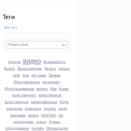
Теги
Все теги
видео
Аренда
Возможность
Выполнение
Выбор
Делать
деньги
для
Зачем
Дом
доставка
Изготовление
интернет
Использование
Как
казино
Какие
качественного
качественной
качественных
Качественные
Когда
купить
компании
Компания
люди
магазин
можно
МОСКВА
На
необходимо
нужно
Нужны
оборудование
онлайн
Организация