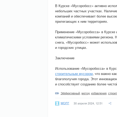
В Курске «Мусоробосс» активно исполь
небольших частных участках. Наличие
компаний и обеспечивает более высоки
прилегающих к ним территориях.
Применение «Мусоробосса» в Курске и
климатическими условиями региона. Н
снега, «Мусоробосс» может использо
и городских улицах.
Заключение
Использование «Мусоробосса» в Курс
строительным мусором
, что важно ка
благополучия города. Этот инновацион
и способствует созданию более чисто
Эффективный
,
метод
,
избавления
,
строи
WOFF
30 апреля 2024, 12:51