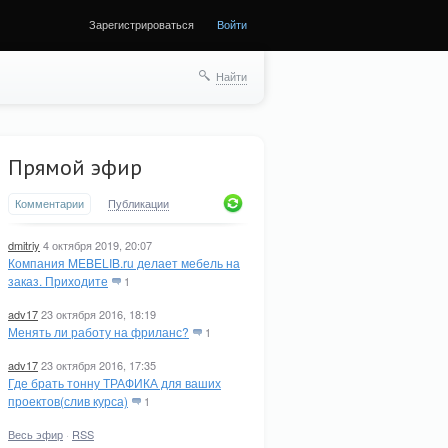
Зарегистрироваться
Войти
Найти
Прямой эфир
Комментарии
Публикации
dmitriy
4 октября 2019, 20:07
Компания MEBELIB.ru делает мебель на
заказ. Приходите
1
adv17
23 октября 2016, 18:19
Менять ли работу на фриланс?
1
adv17
23 октября 2016, 17:35
Где брать тонну ТРАФИКА для ваших
проектов(слив курса)
1
Весь эфир
·
RSS