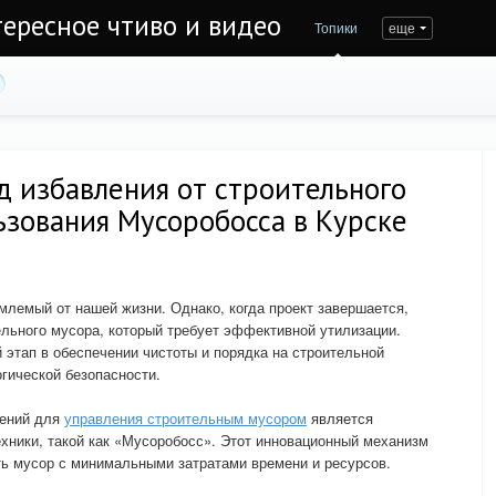
тересное чтиво и видео
Топики
еще
 избавления от строительного
ьзования Мусоробосса в Курске
млемый от нашей жизни. Однако, когда проект завершается,
ельного мусора, который требует эффективной утилизации.
 этап в обеспечении чистоты и порядка на строительной
огической безопасности.
шений для
управления строительным мусором
является
хники, такой как «Мусоробосс». Этот инновационный механизм
ть мусор с минимальными затратами времени и ресурсов.