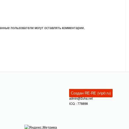
анные пользователи могут оставлять комментарии.
Создан RE-RE (vip0.ru)
admin@2uha.net
ICQ : 778898