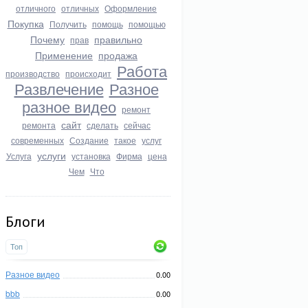
отличного
отличных
Оформление
Покупка
Получить
помощь
помощью
Почему
правильно
прав
Применение
продажа
Работа
производство
происходит
Развлечение
Разное
разное видео
ремонт
сайт
ремонта
сделать
сейчас
современных
Создание
такое
услуг
услуги
Услуга
установка
Фирма
цена
Чем
Что
Блоги
Топ
Разное видео
0.00
bbb
0.00