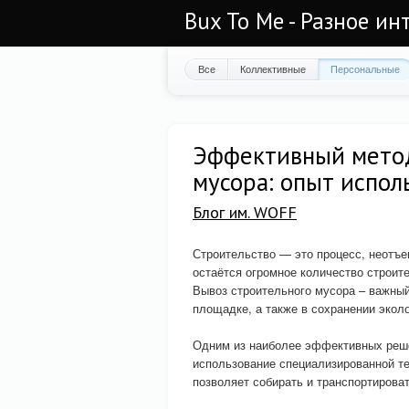
Bux To Me - Разное ин
Все
Коллективные
Персональные
Эффективный метод
мусора: опыт испол
Блог им. WOFF
Строительство — это процесс, неотъе
остаётся огромное количество строит
Вывоз строительного мусора – важный
площадке, а также в сохранении экол
Одним из наиболее эффективных ре
использование специализированной те
позволяет собирать и транспортирова