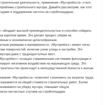
я строительная деятельность, применение «Мусоробосса» стало
проблемы строительного мусора. Давайте рассмотрим, как этот
ходами и поддержании чистоты на стройплощадках.
» обладает высокой производительностью и способен собирать
за короткое время. Это делает процесс уборки на
вным и экономически целесообразным.
актным размерам и маневренности, «Мусоробосс» может легко
пам поверхностей, включая узкие улицы и застройки. Это
 мусора даже с труднодоступных мест.
«Мусоробосс» оснащен современными системами фильтрации и
изирует негативное воздействие на окружающую среду. Это
 строительство происходит в непосредственной близости к жилым
зование «Мусоробосса» позволяет сэкономить на затратах труда
 сказывается на общей стоимости строительных работ. Более
рачиваемого на уборку мусора, повышает общую
риски несчастных случаев на стройплощадке.