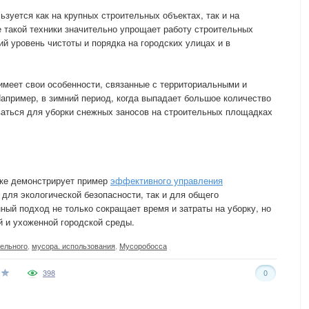
зуется как на крупных строительных объектах, так и на
 такой техники значительно упрощает работу строительных
й уровень чистоты и порядка на городских улицах и в
меет свои особенности, связанные с территориальными и
апример, в зимний период, когда выпадает большое количество
ваться для уборки снежных заносов на строительных площадках
ке демонстрирует пример
эффективного управления
к для экологической безопасности, так и для общего
ный подход не только сокращает время и затраты на уборку, но
й и ухоженной городской среды.
тельного
,
мусора. использования
,
Мусоробосса
398
0