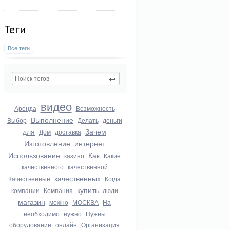
Теги
Все теги
видео
Аренда
Возможность
Выполнение
Выбор
Делать
деньги
для
Зачем
Дом
доставка
Изготовление
интернет
Использование
Как
казино
Какие
качественного
качественной
качественных
Качественные
Когда
купить
компании
Компания
люди
магазин
можно
МОСКВА
На
необходимо
нужно
Нужны
оборудование
онлайн
Организация