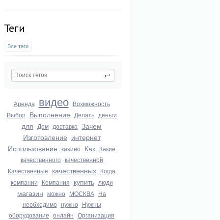
Теги
Все теги
видео
Аренда
Возможность
Выполнение
Выбор
Делать
деньги
для
Зачем
Дом
доставка
Изготовление
интернет
Использование
Как
казино
Какие
качественного
качественной
качественных
Качественные
Когда
купить
компании
Компания
люди
магазин
можно
МОСКВА
На
необходимо
нужно
Нужны
оборудование
онлайн
Организация