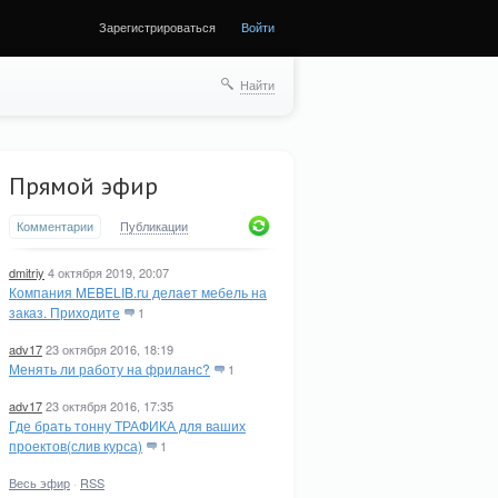
Зарегистрироваться
Войти
Найти
Прямой эфир
Комментарии
Публикации
dmitriy
4 октября 2019, 20:07
Компания MEBELIB.ru делает мебель на
заказ. Приходите
1
adv17
23 октября 2016, 18:19
Менять ли работу на фриланс?
1
adv17
23 октября 2016, 17:35
Где брать тонну ТРАФИКА для ваших
проектов(слив курса)
1
Весь эфир
·
RSS