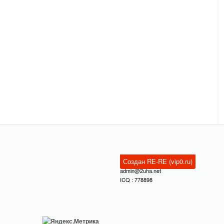
Создан RE-RE (vip0.ru)
admin@2uha.net
ICQ : 778898