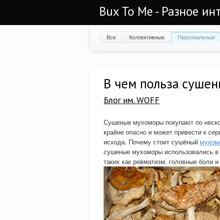
Bux To Me - Разное ин
Все
Коллективные
Персональные
В чем польза суше
Блог им. WOFF
Сушеные мухоморы покупают по нескол
крайне опасно и может привести к се
исхода. Почему стоит сушёный
мухом
сушеные мухоморы использовались в 
таких как ревматизм, головные боли и