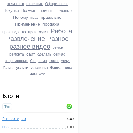
отличного
отличных
Оформление
Покупка
Получить
помощь
помощью
Почему
правильно
прав
Применение
продажа
Работа
производство
происходит
Развлечение
Разное
разное видео
ремонт
сайт
ремонта
сделать
сейчас
современных
Создание
такое
услуг
услуги
Услуга
установка
Фирма
цена
Чем
Что
Блоги
Топ
Разное видео
0.00
bbb
0.00