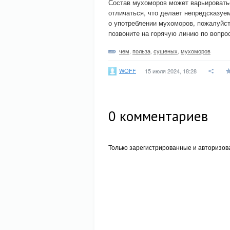
Состав мухоморов может варьировать
отличаться, что делает непредсказуе
о употреблении мухоморов, пожалуйст
позвоните на горячую линию по вопро
чем
,
польза
,
сушеных
,
мухоморов
WOFF
15 июля 2024, 18:28
0
комментариев
Только зарегистрированные и авторизов