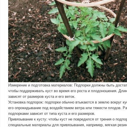
Измерение и подготовка материалов: Подпорки должны быть доста
чтобы поддерживать куст во время его роста и плодоношения. Дли
зависят от размеров куста и его веток.
Установка подпорок: подпорки обычно втыкаются в землю вокруг ку
его опрокидывание под воздействием ветра или тяжести плодов. Р
подпорками зависит от типа куста и его размеров.
Привязывание к кусту: чтобы куст не повредился от трения о подпо
специальные материалы для привязывания, например, мягкая рези