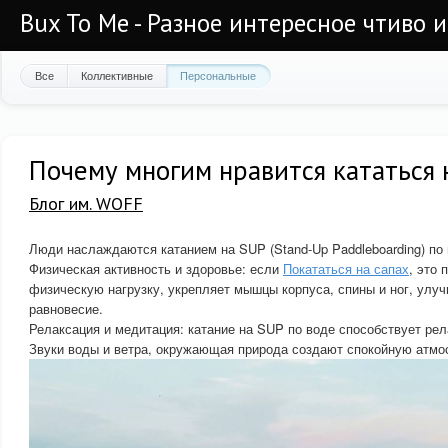
Bux To Me - Разное интересное чтиво 
Все
Коллективные
Персональные
Почему многим нравится кататься 
Блог им. WOFF
Люди наслаждаются катанием на SUP (Stand-Up Paddleboarding) по
Физическая активность и здоровье: если
Покататься на сапах
, это
физическую нагрузку, укрепляет мышцы корпуса, спины и ног, улу
равновесие.
Релаксация и медитация: катание на SUP по воде способствует ре
Звуки воды и ветра, окружающая природа создают спокойную атмо