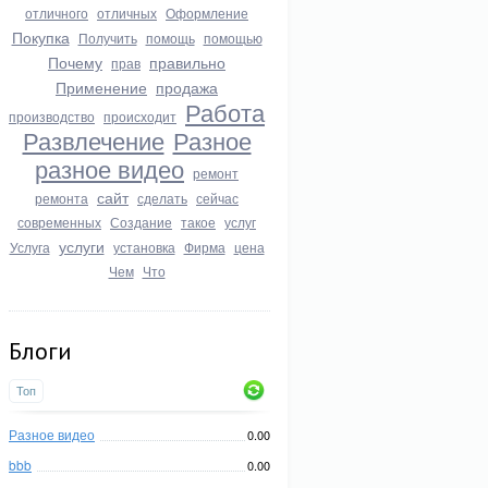
отличного
отличных
Оформление
Покупка
Получить
помощь
помощью
Почему
правильно
прав
Применение
продажа
Работа
производство
происходит
Развлечение
Разное
разное видео
ремонт
сайт
ремонта
сделать
сейчас
современных
Создание
такое
услуг
услуги
Услуга
установка
Фирма
цена
Чем
Что
Блоги
Топ
Разное видео
0.00
bbb
0.00