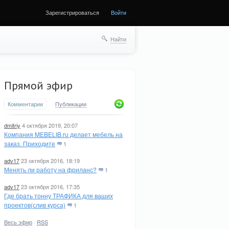
Зарегистрироваться
Войти
Найти
Прямой эфир
Комментарии
Публикации
dmitriy
4 октября 2019, 20:07
Компания MEBELIB.ru делает мебель на
заказ. Приходите
1
adv17
23 октября 2016, 18:19
Менять ли работу на фриланс?
1
adv17
23 октября 2016, 17:35
Где брать тонну ТРАФИКА для ваших
проектов(слив курса)
1
Весь эфир
·
RSS