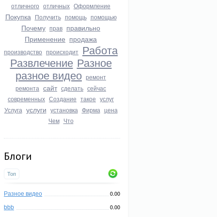
отличного
отличных
Оформление
Покупка
Получить
помощь
помощью
Почему
правильно
прав
Применение
продажа
Работа
производство
происходит
Развлечение
Разное
разное видео
ремонт
сайт
ремонта
сделать
сейчас
современных
Создание
такое
услуг
услуги
Услуга
установка
Фирма
цена
Чем
Что
Блоги
Топ
Разное видео
0.00
bbb
0.00