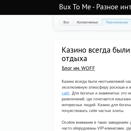
Bux To Me - Разное ин
Все
Коллективные
Персональные
Казино всегда были
отдыха
Блог им. WOFF
Казино всегда были неотъемлемой час
эксклюзивную атмосферу роскоши и и
сайт
. Для богатых и знаменитых это н
развлечений, где сочетаются изыскан
интересных людей. Казино для богаты
почувствовать себя частью элиты.
Особое внимание в таких заведениях 
часто оборудованы VIP-комнатами, гд