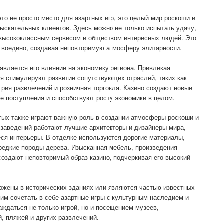
то не просто место для азартных игр, это целый мир роскоши и
ыскательных клиентов. Здесь можно не только испытать удачу,
, высококлассным сервисом и обществом интересных людей. Это
я воедино, создавая неповторимую атмосферу элитарности.
является его влияние на экономику региона. Привлекая
ия стимулируют развитие сопутствующих отраслей, таких как
трия развлечений и розничная торговля. Казино создают новые
е поступления и способствуют росту экономики в целом.
атых также играют важную роль в создании атмосферы роскоши и
 заведений работают лучшие архитекторы и дизайнеры мира,
ся интерьеры. В отделке используются дорогие материалы,
и редкие породы дерева. Изысканная мебель, произведения
создают неповторимый образ казино, подчеркивая его высокий
ожены в исторических зданиях или являются частью известных
 им сочетать в себе азартные игры с культурным наследием и
аждаться не только игрой, но и посещением музеев,
, пляжей и других развлечений.