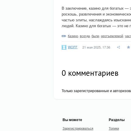
В заключение, казино для богатых — 
роскошь, развлечения и экономическое
частью элиты, наслаждаясь изысканн
людей. Казино для богатых — это не п
Казино
,
всегда
,
были
,
неотъемлемой
,
час
WOFF
21 мая 2025, 17:36
0
комментариев
Только зарегистрированные и авторизов
Вы можете
Разделы
Зарегистрироваться
Топики