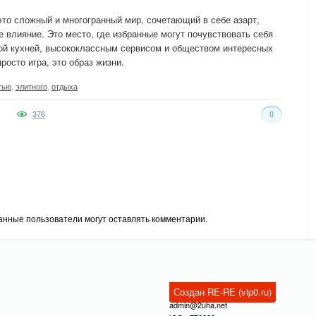
это сложный и многогранный мир, сочетающий в себе азарт,
 влияние. Это место, где избранные могут почувствовать себя
ой кухней, высококлассным сервисом и обществом интересных
росто игра, это образ жизни.
тью
,
элитного
,
отдыха
376
0
анные пользователи могут оставлять комментарии.
Создан RE-RE (vip0.ru)
admin@2uha.net