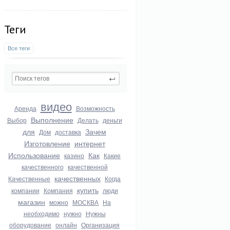
Теги
Все теги
видео
Аренда
Возможность
Выполнение
Выбор
Делать
деньги
для
Зачем
Дом
доставка
Изготовление
интернет
Использование
Как
казино
Какие
качественного
качественной
качественных
Качественные
Когда
купить
компании
Компания
люди
магазин
можно
МОСКВА
На
необходимо
нужно
Нужны
оборудование
онлайн
Организация