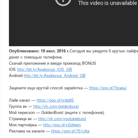
Опубликовано: 19 июл. 2016 г.
Сегодня вы увидите 5 крутых лайфх
денег с помощью телефона
Скачай приложение и введи промокод BONUS
iOS
http://bit.ly/Appbonus_iOS_GB
Android
http://bit.ly/Appbonus_Android_GB
Зацените еще крутой способ заработка —
https://goo.gl/TtsweJ
Лайв канал —
https://goo.gl/tyqb8S
Группа вк —
http://vk.com/goldenburst
Мой перископ — GoldenBurst (ищите с телефонов)
Страница вк —
http://vk.com/youtubeburst
Моя партнёрка —
http://goo.gl/ySd4wm
Реклама на канале —
https://goo.gl/7S1J6a