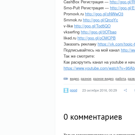
CashBox Регистрация —
http://goo.gl
Smo-Pult Регистрация —
http://goo.gl
Promovk.ru
http://goo.gl/oNWwO3
Smmok.ru
http://goo.gl/QrcqYc
v-like
http://goo.gl/Tod5QO
vkserfing
http://goo.gl/0OTbaq
liked.ru
http://goo.gl/oCMCPB
Заказать рекламу
https://vk.com/topi
Подписывайтесь на мой канал
http://
Так же смотрите:
Как раскрутить канал на youtube и н
https://www.youtube.com/watch?v=95Abs
видео
,
разное
,
разное видео
,
работа
,
разв
pood
23 октября 2016, 00:29
0
комментариев
Только зарегистрированные и авторизов