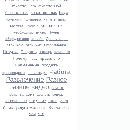
качественного
качественной
качественных
Качественные
Когда
купить
компании
Компания
люди
магазин
можно
МОСКВА
На
необходимо
нужно
Нужны
оборудование
онлайн
Организация
отличного
отличных
Оформление
Покупка
Получить
помощь
помощью
Почему
правильно
прав
Применение
продажа
Работа
производство
происходит
Развлечение
Разное
разное видео
ремонт
сайт
ремонта
сделать
сейчас
современных
Создание
такое
услуг
услуги
Услуга
установка
Фирма
цена
Чем
Что