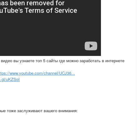
 видео вы узнаете топ 5 сайты где можно заработать в интернете
ttps://www.youtube.com/channel/UCJ36...
o.gl/uKZSoI
орые тоже заслуживают вашего внимания: