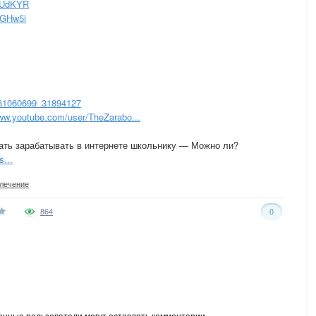
/RUdKYR
/EGHw5i
c-61060699_31894127
www.youtube.com/user/TheZarabo...
ачать зарабатывать в интернете школьнику — Можно ли?
...
лечение
864
0
анные пользователи могут оставлять комментарии.