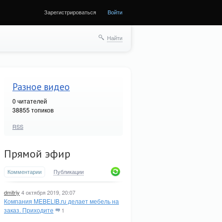
Зарегистрироваться
Войти
Найти
Разное видео
0
читателей
38855 топиков
RSS
Прямой эфир
Комментарии
Публикации
dmitriy
4 октября 2019, 20:07
Компания MEBELIB.ru делает мебель на
заказ. Приходите
1