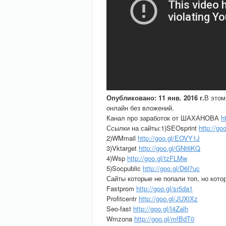
Опубликовано: 11 янв. 2016 г.
В этом
онлайн без вложений.
Канал про заработок от ШАХАНОВА
h
Ссылки на сайты:1)SEOsprint
http://go
2)WMmail
http://goo.gl/EOVY1J
3)Vktarget
http://goo.gl/GNt6KQ
4)Wsp
http://goo.gl/tzFLMw
5)Socpublic
http://goo.gl/D6l7uc
Сайты которые не попали топ, но кот
Fastprom
http://goo.gl/sr5da1
Profitcentr
http://goo.gl/JUXlXz
Seo-fast
http://goo.gl/I4Zalh
Wmzona
http://goo.gl/mfBdT0