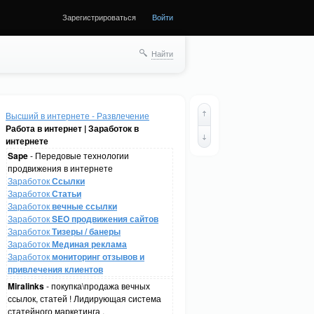
Зарегистрироваться
Войти
Найти
Высший в интернете - Развлечение
Работа в интернет | Заработок в
интернете
Sape
- Передовые технологии
продвижения в интернете
Заработок
Ссылки
Заработок
Статьи
Заработок
вечные ссылки
Заработок
SEO продвижения сайтов
Заработок
Тизеры / банеры
Заработок
Мединая реклама
Заработок
мониторинг отзывов и
привлечения клиентов
Miralinks
- покупка\продажа вечных
ссылок, статей ! Лидирующая система
статейного маркетинга .