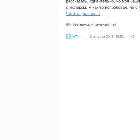
рассказать. Удивительно, но моя бабу
с молоком. Я как-то попробовал, но с
Читать дальше →
Вьетнамский
,
зеленый
,
чай
WOFF
13 августа 2018, 15:52