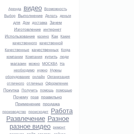
видео
Аренда
Возможность
Выполнение
Выбор
Делать
деньги
для
Зачем
Дом
доставка
Изготовление
интернет
Использование
Как
казино
Какие
качественного
качественной
качественных
Качественные
Когда
купить
компании
Компания
люди
магазин
можно
МОСКВА
На
необходимо
нужно
Нужны
оборудование
онлайн
Организация
отличного
отличных
Оформление
Покупка
Получить
помощь
помощью
Почему
правильно
прав
Применение
продажа
Работа
производство
происходит
Развлечение
Разное
разное видео
ремонт
сайт
ремонта
сделать
сейчас