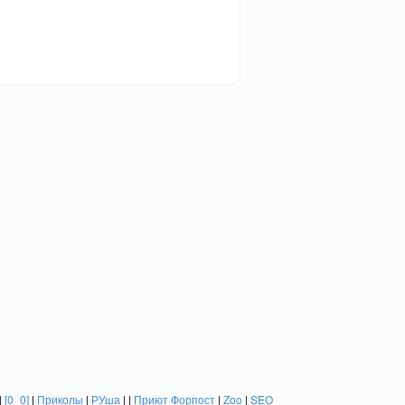
|
[0_0]
|
Приколы
|
РУша
| |
Приют Форпост
|
Zoo
|
SEO