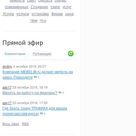
современных
Создание
такое
услуг
услуги
Услуга
установка
Фирма
цена
Чем
Что
Прямой эфир
Комментарии
Публикации
dmitriy
4 октября 2019, 20:07
Компания MEBELIB.ru делает мебель на
заказ. Приходите
1
adv17
23 октября 2016, 18:19
Менять ли работу на фриланс?
1
adv17
23 октября 2016, 17:35
Где брать тонну ТРАФИКА для ваших
проектов(слив курса)
1
Весь эфир
·
RSS