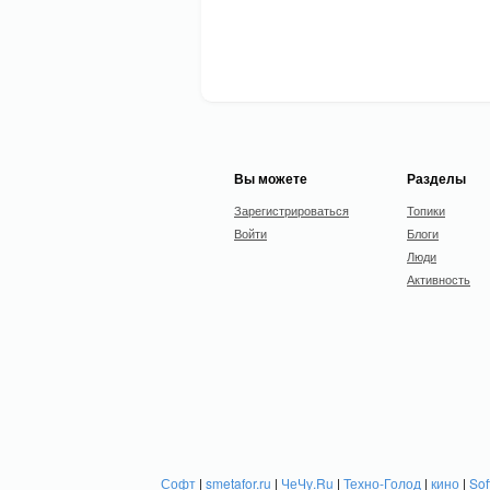
Вы можете
Разделы
Зарегистрироваться
Топики
Войти
Блоги
Люди
Активность
Софт
|
smetafor.ru
|
ЧеЧу.Ru
|
Техно-Голод
|
кино
|
Sof