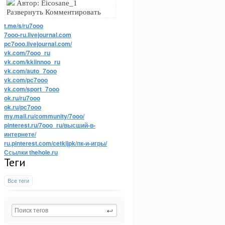
Автор: Eicosane_1
Развернуть Комментировать
t.me/s/ru7ooo
7ooo-ru.livejournal.com
pc7ooo.livejournal.com/
vk.com/7ooo_ru
vk.com/kkiinnoo_ru
vk.com/auto_7ooo
vk.com/pc7ooo
vk.com/sport_7ooo
ok.ru/ru7ooo
ok.ru/pc7ooo
my.mail.ru/community/7ooo/
pinterest.ru/7ooo_ru/высший-в-
интернете/
ru.pinterest.com/cetkijpk/пк-и-игры/
Ссылки thehole.ru
Теги
Все теги