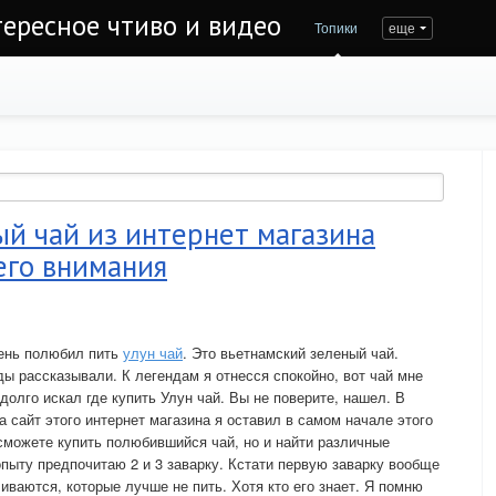
тересное чтиво и видео
Топики
еще
й чай из интернет магазина
его внимания
чень полюбил пить
улун чай
. Это вьетнамский зеленый чай.
ды рассказывали. К легендам я отнесся спокойно, вот чай мне
 долго искал где купить Улун чай. Вы не поверите, нашел. В
 сайт этого интернет магазина я оставил в самом начале этого
 сможете купить полюбившийся чай, но и найти различные
опыту предпочитаю 2 и 3 заварку. Кстати первую заварку вообще
иваются, которые лучше не пить. Хотя кто его знает. Я помню