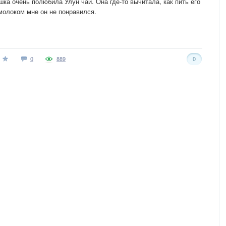
шка очень полюбила Улун чай. Она где-то вычитала, как пить его
 молоком мне он не понравился.
0
889
0