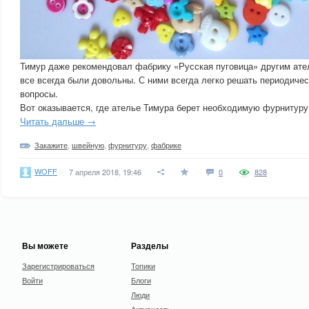
Тимур даже рекомендовал фабрику «Русская пуговица» другим ате
все всегда были довольны. С ними всегда легко решать периодиче
вопросы.
Вот оказывается, где ателье Тимура берет необходимую фурнитуру
Читать дальше →
Закажите
,
швейную
,
фурнитуру
,
фабрике
WOFF
7 апреля 2018, 19:46
0
828
Вы можете
Разделы
Зарегистрироваться
Топики
Войти
Блоги
Люди