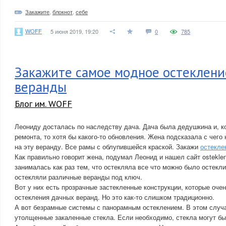
Закажите
,
блокнот
,
себе
WOFF
5 июня 2019, 19:20
0
785
Закажите самое модное остеклени
веранды
Блог им. WOFF
Леониду досталась по наследству дача. Дача была дедушкина и, к
ремонта, то хотя бы какого-то обновления. Жена подсказала с чего 
на эту веранду. Все рамы с облупившейся краской. Закажи
остекле
Как правильно говорит жена, подумал Леонид и нашел сайт osteklen
занималась как раз тем, что остекляла все что можно было остекли
остекляли различные веранды под ключ.
Вот у них есть прозрачные застекленные конструкции, которые оче
остекления дачных веранд. Но это как-то слишком традиционно.
А вот безрамные системы с панорамным остеклением. В этом случ
утолщенные закаленные стекла. Если необходимо, стекла могут б