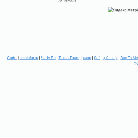
Активность
Софт
|
smetafor.ru
|
ЧеЧу.Ru
|
Техно-Голод
|
кино
|
Soft
|
:( 0 _ о ):
|
Bux To Me
Фо