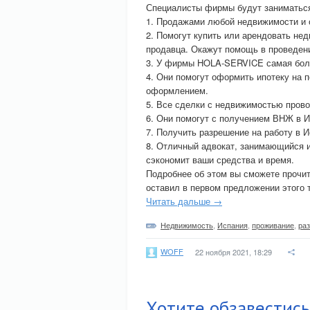
Специалисты фирмы будут заниматьс
1. Продажами любой недвижимости и 
2. Помогут купить или арендовать не
продавца. Окажут помощь в проведен
3. У фирмы HOLA-SERVICE самая бол
4. Они помогут оформить ипотеку на 
оформлением.
5. Все сделки с недвижимостью прово
6. Они помогут с получением ВНЖ в И
7. Получить разрешение на работу в И
8. Отличный адвокат, занимающийся 
сэкономит ваши средства и время.
Подробнее об этом вы сможете прочи
оставил в первом предложении этого т
Читать дальше →
Недвижимость
,
Испания
,
проживание
,
ра
WOFF
22 ноября 2021, 18:29
Хотите обзавестис