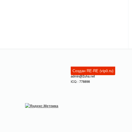
Создан RE-RE (vip0.ru)
admin@2uha.net
ICQ : 778898