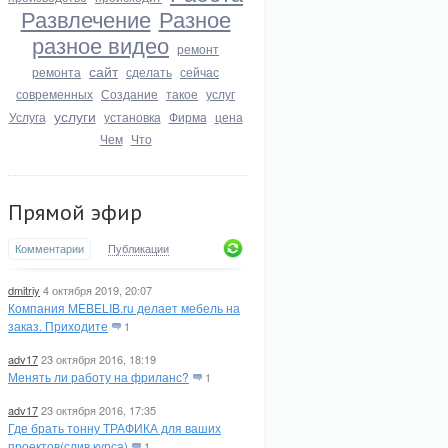
Развлечение
Разное
разное видео
ремонт
сайт
ремонта
сделать
сейчас
современных
Создание
такое
услуг
услуги
Услуга
установка
Фирма
цена
Чем
Что
Прямой эфир
Комментарии
Публикации
dmitriy
4 октября 2019, 20:07
Компания MEBELIB.ru делает мебель на
заказ. Приходите
1
adv17
23 октября 2016, 18:19
Менять ли работу на фриланс?
1
adv17
23 октября 2016, 17:35
Где брать тонну ТРАФИКА для ваших
проектов(слив курса)
1