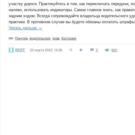
участку дороги. Практикуйтесь в том, как переключать передачи, п
налево, использовать индикаторы. Самое главное знать, как прави
задним ходом. Всегда сопровождайте владельца водительского уд
практики. В противном случае вы будете обязаны оплатить штрафы
Читать дальше →
Покупка
,
водительских
,
прав
,
Костроме
WOFF
22 марта 2023, 16:56
0
660