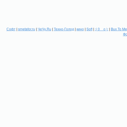
Софт
|
smetafor.ru
|
ЧеЧу.Ru
|
Техно-Голод
|
кино
|
Soft
|
:( 0 _ о ):
|
Bux To Me
Фо