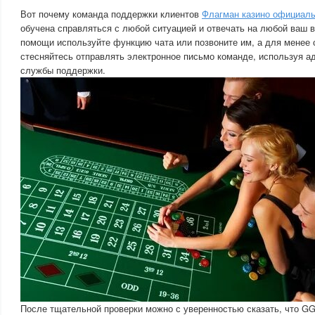
Вот почему команда поддержки клиентов
Флагман казино официаль
обучена справляться с любой ситуацией и отвечать на любой ваш 
помощи используйте функцию чата или позвоните им, а для менее 
стесняйтесь отправлять электронное письмо команде, используя а
службы поддержки.
После тщательной проверки можно с уверенностью сказать, что GG