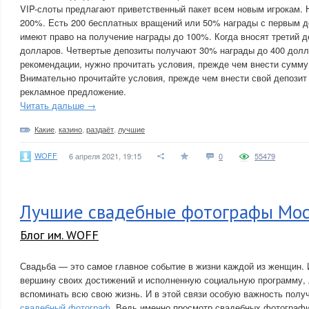
VIP-слоты предлагают приветственный пакет всем новым игрокам.
200%. Есть 200 бесплатных вращений или 50% награды с первым д
имеют право на получение награды до 100%. Когда вносят третий д
долларов. Четвертые депозиты получают 30% награды до 400 долл
рекомендации, нужно прочитать условия, прежде чем внести сумму 
Внимательно прочитайте условия, прежде чем внести свой депозит
рекламное предложение.
Читать дальше →
Какие
,
казино
,
раздаёт
,
лучшие
WOFF
6 апреля 2021, 19:15
0
55479
Лучшие свадебные фотографы Мо
Блог им. WOFF
Свадьба — это самое главное событие в жизни каждой из женщин. 
вершину своих достижений и исполненную социальную программу,
вспоминать всю свою жизнь. И в этой связи особую важность полу
свадебный фотограф
. Ведь именно просмотр свадебных фотограф