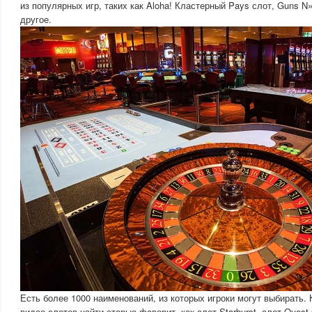
из популярных игр, таких как Aloha! Кластерный Pays слот, Guns N
другое.
Есть более 1000 наименований, из которых игроки могут выбирать.
видео слотов найти старые фаворит, как слот Starburst, слот Ques