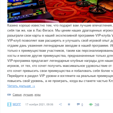
Казино хорошо известно тем, что подарит вам лучшие впечатления
себя так же, как в Лас-Вегасе. Мы ценим наших драгоценных игрок
разыграли свои карты в нашей эксклюзивной программе VIP-клуба 
VIP-клуб позволяет вам расширять и улучшать свой игровой опыт д
отдаем дань уважения легендарным звездам в нашей программе. Иг
только к преимуществам участников, таким как персонализированн
хосты и многие другие преимущества, предназначенные только для
VIP-программа предлагает легендарные клубные награды для наш
игроков, от тех, кто хочет получить максимальное удовольствие от 
кто хочет превысить свои преимущества и побаловать себя более ч
Перейдите в раздел VIP уровни и взгляните на реальные преимуще
повысить свой уровень, а не проиграть, когда вы станете частью Кл
Читать дальше →
Самые
,
лучшие
,
игры
WOFF
17 ноября 2021, 09:06
0
748