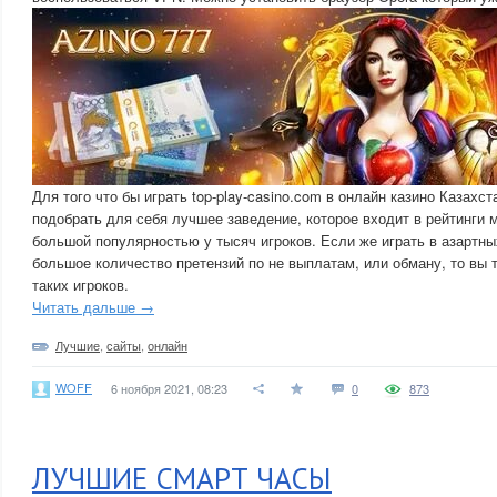
Для того что бы играть top-play-casino.com в онлайн казино Казахст
подобрать для себя лучшее заведение, которое входит в рейтинги 
большой популярностью у тысяч игроков. Если же играть в азартны
большое количество претензий по не выплатам, или обману, то вы 
таких игроков.
Читать дальше →
Лучшие
,
сайты
,
онлайн
WOFF
6 ноября 2021, 08:23
0
873
ЛУЧШИЕ СМАРТ ЧАСЫ