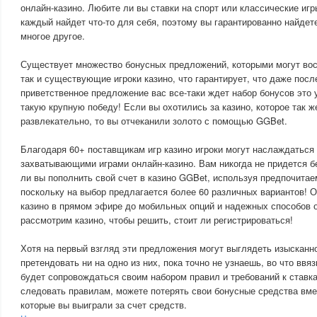
онлайн-казино. Любите ли вы ставки на спорт или классические игр
каждый найдет что-то для себя, поэтому вы гарантированно найдете
многое другое.
Существует множество бонусных предложений, которыми могут вос
так и существующие игроки казино, что гарантирует, что даже после
приветственное предложение вас все-таки ждет набор бонусов это
такую крупную победу! Если вы охотились за казино, которое так же
развлекательно, то вы отчеканили золото с помощью GGBet.
Благодаря 60+ поставщикам игр казино игроки могут наслаждаться
захватывающими играми онлайн-казино. Вам никогда не придется б
ли вы пополнить свой счет в казино GGBet, используя предпочита
поскольку на выбор предлагается более 60 различных вариантов! От
казино в прямом эфире до мобильных опций и надежных способов 
рассмотрим казино, чтобы решить, стоит ли регистрироваться!
Хотя на первый взгляд эти предложения могут выглядеть изысканно
претендовать ни на одно из них, пока точно не узнаешь, во что вв
будет сопровождаться своим набором правил и требований к ставка
следовать правилам, можете потерять свои бонусные средства вм
которые вы выиграли за счет средств.