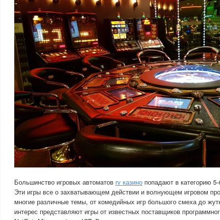
Большинство игровых автоматов
rv казино
попадают в категорию 5-
Эти игры все о захватывающем действии и волнующем игровом проц
многие различные темы, от комедийных игр большого смеха до жут
интерес представляют игры от известных поставщиков программного