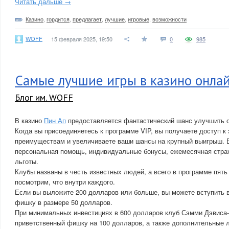
Читать дальше →
Казино
,
гордится
,
предлагает
,
лучшие
,
игровые
,
возможности
WOFF
15 февраля 2025, 19:50
0
985
Самые лучшие игры в казино онлай
Блог им. WOFF
В казино
Пин Ап
предоставляется фантастический шанс улучшить о
Когда вы присоединяетесь к программе VIP, вы получаете доступ 
преимуществам и увеличиваете ваши шансы на крупный выигрыш. 
персональная помощь, индивидуальные бонусы, ежемесячная страх
льготы.
Клубы названы в честь известных людей, а всего в программе пять
посмотрим, что внутри каждого.
Если вы выложите 200 долларов или больше, вы можете вступить в
фишку в размере 50 долларов.
При минимальных инвестициях в 600 долларов клуб Сэмми Дэвиса
приветственный фишку на 100 долларов, а также дополнительные л