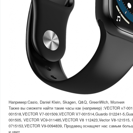
Например:Casio, Daniel Klein, Skagen, Q&Q, GreenWich, Молния
Также вы сможете найти такие часы как (например) :VECTOR v7-0015
001518,VECTOR V7-001509,VECTOR V7-001514,Guardo 012241-5,Gua
001505, VECTOR VC9-011485,VECTOR V8 112423,Vector V8-121515, 
0715153,VECTOR V9-0094839, Продавец оснащяет нас самым больш
и цвет