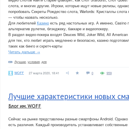
слота, и многих другие. Игроки, которые ищут новые релизы, однак
попробовать Секреты Рождество слота, Warlords: Кристаллы слота п
— чтобы назвать несколько.
Для любителей
Казино
есть ряд настольных игр. А именно, Casino
альтернатив рулетке, блэкджеку, баккаре и видеопокеру.
В раздел видео-покера входят Deuces Wild, Joker Wild, All American P
для тех, кто любит играть медленно и безопасно, казино подготови
таких как бинго и скретч-карты
Читать дальше →
Лучшие
,
условия
,
для
WOFF
27 марта 2020, 18:41
0
959
Лучшие характеристики новых сма
Блог им. WOFF
Сейчас на рынке представлены разные смартфоны Android. Однако 
есть различия. Каждый производитель устанавливает собственные 