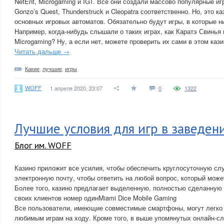
NetEnt, Microgaming и IGT. Все они создали массово популярные иг
Gonzo’s Quest, Thunderstruck и Cleopatra соответственно. Но, это к
основных игровых автоматов. Обязательно будут игры, в которые н
Например, когда-нибудь слышали о таких играх, как Каратэ Свинья
Microgaming? Ну, а если нет, можете проверить их сами в этом кази
Читать дальше →
Какие
,
лучшие
,
игры
WOFF
1 апреля 2020, 23:07
0
1322
Лучшие условия для игр в заведени
Блог им. WOFF
Казино приложит все усилия, чтобы обеспечить круглосуточную сл
электронную почту, чтобы ответить на любой вопрос, который может
Более того, казино предлагает выделенную, полностью сделанную 
своих клиентов номер одинMiami Dice Mobile Gaming
Все пользователи, имеющие совместимые смартфоны, могут легко 
любимым играм на ходу. Кроме того, в выше упомянутых онлайн-сл