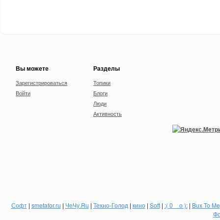
Вы можете
Разделы
Зарегистрироваться
Топики
Войти
Блоги
Люди
Активность
Софт
|
smetafor.ru
|
ЧеЧу.Ru
|
Техно-Голод
|
кино
|
Soft
|
:( 0 _ о ):
|
Bux To Me
Фо