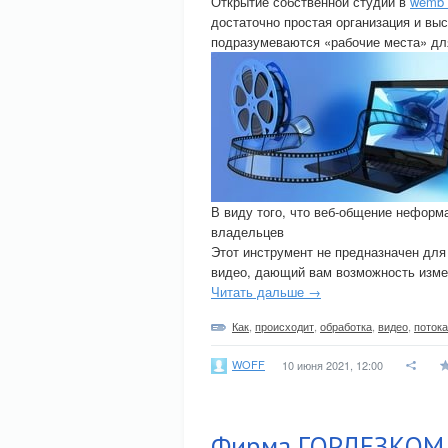
Открытие собственной студии в
wemb
достаточно простая организация и вы
подразумеваются «рабочие места» дл
В виду того, что веб-общение неформ
владельцев
Этот инструмент не предназначен для
видео, дающий вам возможность измен
Читать дальше →
Как
,
происходит
,
обработка
,
видео
,
потока
WOFF
10 июня 2021, 12:00
Фирма ГОРДЕЗКОМ 