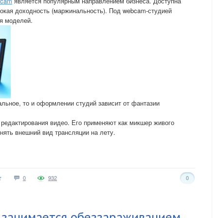
 cam
является популярным направлением бизнеса. Доступна
сокая доходность (маржинальность). Под webcam-студией
я моделей.
альное, то и оформлении студий зависит от фантазии
 редактирования видео. Его применяют как микшер живого
ять внешний вид трансляции на лету.
0
932
0
занимается обеззараживанием