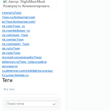
Автор: NightMareMask
Развернуть Комментировать
t.me/s/ru7ooo
7ooo-ru.livejournal.com
pc7ooo.livejournal.com/
vk.com/7ooo_ru
vk.com/kkiinnoo_ru
vk.com/auto_7ooo
vk.com/pc7ooo
vk.com/sport_7ooo
ok.ru/ru7ooo
ok.ru/pc7ooo
my.mail.ru/community/7ooo/
pinterest.ru/7ooo_ru/высший-в-
интернете/
ru.pinterest.com/cetkijpk/пк-и-игры/
Ссылки thehole.ru
Теги
Все теги