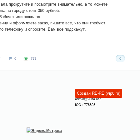
ала прокрутите и посмотрите внимательно, а то можете
ка по городу стоит 350 рублей.
бабочек или шоколад.
зину и оформляете заказ, пишите все, что они требуют.
по телефону и спросите. Вам все подскажут.
0
783
0
Создан RE-RE (vip0.ru)
admin@2uha.net
ICQ : 778898