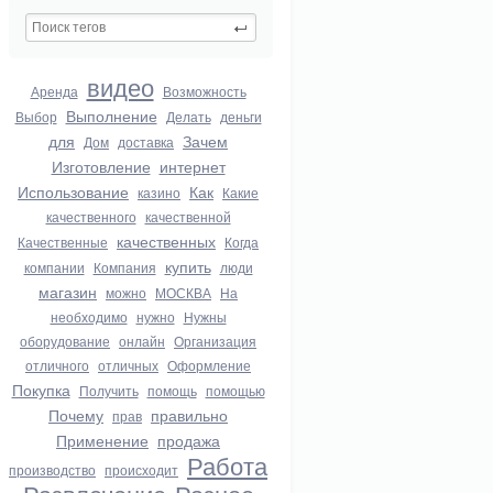
видео
Аренда
Возможность
Выполнение
Выбор
Делать
деньги
для
Зачем
Дом
доставка
Изготовление
интернет
Использование
Как
казино
Какие
качественного
качественной
качественных
Качественные
Когда
купить
компании
Компания
люди
магазин
можно
МОСКВА
На
необходимо
нужно
Нужны
оборудование
онлайн
Организация
отличного
отличных
Оформление
Покупка
Получить
помощь
помощью
Почему
правильно
прав
Применение
продажа
Работа
производство
происходит