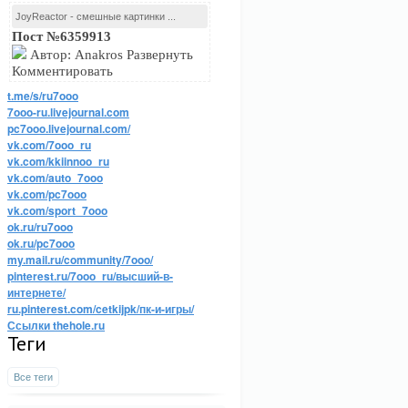
JoyReactor - смешные картинки ...
Пост №6359913
Автор: Anakros Развернуть
Комментировать
t.me/s/ru7ooo
7ooo-ru.livejournal.com
pc7ooo.livejournal.com/
vk.com/7ooo_ru
vk.com/kkiinnoo_ru
vk.com/auto_7ooo
vk.com/pc7ooo
vk.com/sport_7ooo
ok.ru/ru7ooo
ok.ru/pc7ooo
my.mail.ru/community/7ooo/
pinterest.ru/7ooo_ru/высший-в-
интернете/
ru.pinterest.com/cetkijpk/пк-и-игры/
Ссылки thehole.ru
Теги
Все теги