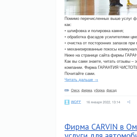
Помимо перечисленных выше услуг ф
как:
• шлифовка и полировка камня;
• обработка фасадов усилителями цве
• очистка от посторонних запахов при
• механизированные покосы коммунал
Ниже на странице сайта фирмы ГАРА
Как вы сами знаете, читать отзывы – 
компании. Фирма ГАРАНТИЯ ЧИСТОТЫ н
Почитайте сами.
Читать дальше →
Омск
,
фирма
,
уборка
,
фасад
WOFF
16 января 2022, 13:14
Фирма CARVIN в Ом
услуги для автомоби