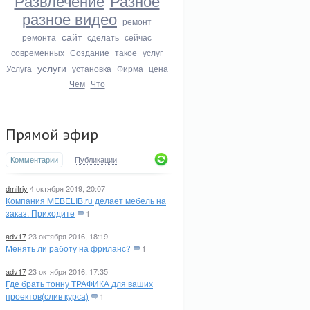
Развлечение
Разное
разное видео
ремонт
сайт
ремонта
сделать
сейчас
современных
Создание
такое
услуг
услуги
Услуга
установка
Фирма
цена
Чем
Что
Прямой эфир
Комментарии
Публикации
dmitriy
4 октября 2019, 20:07
Компания MEBELIB.ru делает мебель на
заказ. Приходите
1
adv17
23 октября 2016, 18:19
Менять ли работу на фриланс?
1
adv17
23 октября 2016, 17:35
Где брать тонну ТРАФИКА для ваших
проектов(слив курса)
1