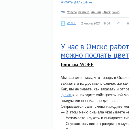
Читать дальше →
Услуги
,
ремонт
,
машин
,
Омск
,
зима
WOFF
2 марта 2021, 19:54
У нас в Омске рабо
можно послать цвет
Блог им. WOFF
Мы все смеялись, что теперь в Омске
заказать и их доставят. Сейчас же как
Как, вы не знаете, как заказать и отп
купить
» и находите сайт цветочной 
придумали специально для вас.
Открывается сайт, слева находите ме
— В этом меню сначала указываете «п
— Нажимаете «букет» и выбираете тип
— Спускаетесь ниже в раздел «кому»