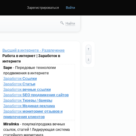
Зарегистрироваться
Войти
Найти
Высший в интернете - Развлечение
Работа в интернет | Заработок в
интернете
Sape
- Передовые технологии
продвижения в интернете
Заработок
Ссылки
Заработок
Статьи
Заработок
вечные ссылки
Заработок
SEO продвижения сайтов
Заработок
Тизеры / банеры
Заработок
Мединая реклама
Заработок
мониторинг отзывов и
привлечения клиентов
Miralinks
- покупка\продажа вечных
ссылок, статей ! Лидирующая система
статейного маркетинга .