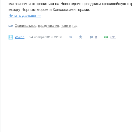
магазинам и отправиться на Новогодние праздники красивейшую ст
между Черным морем и Кавказскими горами.
Читать дальше →
Оригинальное
,
празднование
,
нового
,
год
WOFF
24 ноября 2019, 22:38
0
891