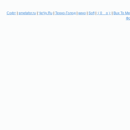
Софт
|
smetafor.ru
|
ЧеЧу.Ru
|
Техно-Голод
|
кино
|
Soft
|
:( 0 _ о ):
|
Bux To Me
Фо