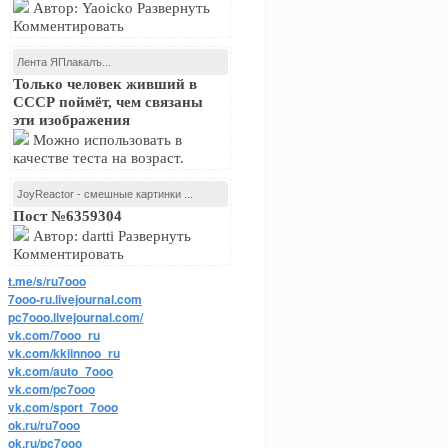
Автор: Yaoicko Развернуть
Комментировать
Лента ЯПлакалъ...
Только человек живший в
СССР поймёт, чем связаны
эти изображения
Можно использовать в
качестве теста на возраст.
JoyReactor - смешные картинки ...
Пост №6359304
Автор: dartti Развернуть
Комментировать
t.me/s/ru7ooo
7ooo-ru.livejournal.com
pc7ooo.livejournal.com/
vk.com/7ooo_ru
vk.com/kkiinnoo_ru
vk.com/auto_7ooo
vk.com/pc7ooo
vk.com/sport_7ooo
ok.ru/ru7ooo
ok.ru/pc7ooo