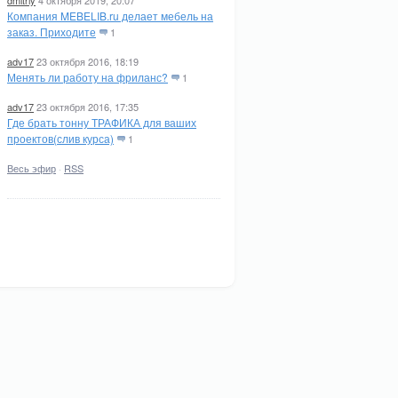
dmitriy
4 октября 2019, 20:07
Компания MEBELIB.ru делает мебель на
заказ. Приходите
1
adv17
23 октября 2016, 18:19
Менять ли работу на фриланс?
1
adv17
23 октября 2016, 17:35
Где брать тонну ТРАФИКА для ваших
проектов(слив курса)
1
Весь эфир
·
RSS