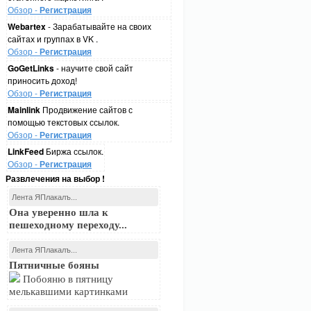
Обзор -
Регистрация
Webartex
- Зарабатывайте на своих
сайтах и группах в VK .
Обзор -
Регистрация
GoGetLinks
- научите свой сайт
приносить доход!
Обзор -
Регистрация
Mainlink
Продвижение сайтов с
помощью текстовых ссылок.
Обзор -
Регистрация
LinkFeed
Биржа ссылок.
Обзор -
Регистрация
Развлечения на выбор !
Лента ЯПлакалъ...
Она уверенно шла к
пешеходному переходу...
Лента ЯПлакалъ...
Пятничные бояны
Побояню в пятницу
мелькавшими картинками