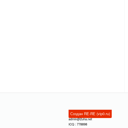
Создан RE-RE (vip0.ru)
admin@2uha.net
ICQ : 778898