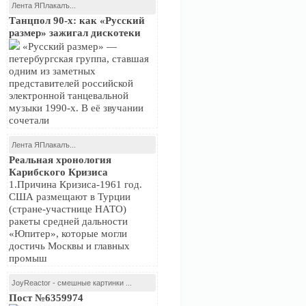
Лента ЯПлакалъ...
Танцпол 90-х: как «Русский
размер» зажигал дискотеки
«Русский размер» —
петербургская группа, ставшая
одним из заметных
представителей российской
электронной танцевальной
музыки 1990-х. В её звучании
сочетали
Лента ЯПлакалъ...
Реальная хронология
Карибского Кризиса
1.Причина Кризиса-1961 год.
США размещают в Турции
(стране-участнице НАТО)
ракеты средней дальности
«Юпитер», которые могли
достичь Москвы и главных
промыш
JoyReactor - смешные картинки ...
Пост №6359974