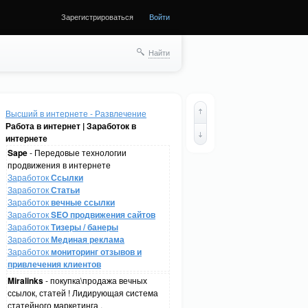
Зарегистрироваться
Войти
Найти
Высший в интернете - Развлечение
Работа в интернет | Заработок в
интернете
Sape
- Передовые технологии
продвижения в интернете
Заработок
Ссылки
Заработок
Статьи
Заработок
вечные ссылки
Заработок
SEO продвижения сайтов
Заработок
Тизеры / банеры
Заработок
Мединая реклама
Заработок
мониторинг отзывов и
привлечения клиентов
Miralinks
- покупка\продажа вечных
ссылок, статей ! Лидирующая система
статейного маркетинга .