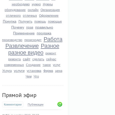
необходимо
нужно
Нужны
оборудование
онлайн
Организация
отличного
отличных
Оформление
Покупка
Получить
помощь
помощью
Почему
правильно
прав
Применение
продажа
Работа
производство
происходит
Развлечение
Разное
разное видео
ремонт
сайт
ремонта
сделать
сейчас
современных
Создание
такое
услуг
услуги
Услуга
установка
Фирма
цена
Чем
Что
Прямой эфир
Комментарии
Публикации