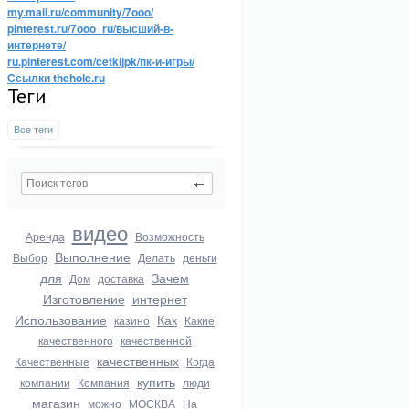
my.mail.ru/community/7ooo/
pinterest.ru/7ooo_ru/высший-в-
интернете/
ru.pinterest.com/cetkijpk/пк-и-игры/
Ссылки thehole.ru
Теги
Все теги
видео
Аренда
Возможность
Выполнение
Выбор
Делать
деньги
для
Зачем
Дом
доставка
Изготовление
интернет
Использование
Как
казино
Какие
качественного
качественной
качественных
Качественные
Когда
купить
компании
Компания
люди
магазин
можно
МОСКВА
На