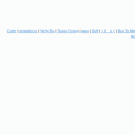
Софт
|
smetafor.ru
|
ЧеЧу.Ru
|
Техно-Голод
|
кино
|
Soft
|
:( 0 _ о ):
|
Bux To Me
Фо