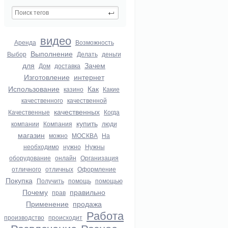
видео
Аренда
Возможность
Выполнение
Выбор
Делать
деньги
для
Зачем
Дом
доставка
Изготовление
интернет
Использование
Как
казино
Какие
качественного
качественной
качественных
Качественные
Когда
купить
компании
Компания
люди
магазин
можно
МОСКВА
На
необходимо
нужно
Нужны
оборудование
онлайн
Организация
отличного
отличных
Оформление
Покупка
Получить
помощь
помощью
Почему
правильно
прав
Применение
продажа
Работа
производство
происходит