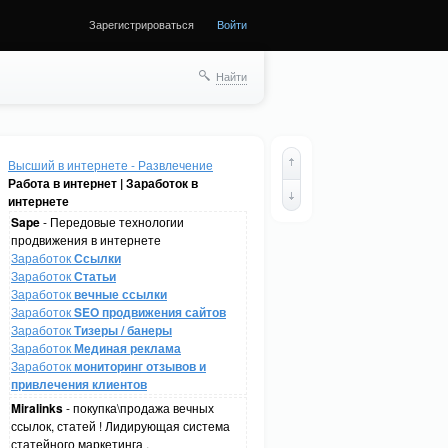
Зарегистрироваться
Войти
Найти
Высший в интернете - Развлечение
Работа в интернет | Заработок в
интернете
Sape
- Передовые технологии
продвижения в интернете
Заработок
Ссылки
Заработок
Статьи
Заработок
вечные ссылки
Заработок
SEO продвижения сайтов
Заработок
Тизеры / банеры
Заработок
Мединая реклама
Заработок
мониторинг отзывов и
привлечения клиентов
Miralinks
- покупка\продажа вечных
ссылок, статей ! Лидирующая система
статейного маркетинга .