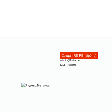
Создан RE-RE (vip0.ru)
admin@2uha.net
ICQ : 778898
|