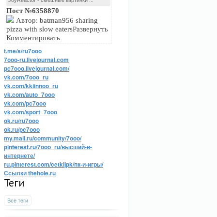
JoyReactor - смешные картинки ...
Пост №6358870
Автор: batman956 sharing
pizza with slow eatersРазвернуть
Комментировать
t.me/s/ru7ooo
7ooo-ru.livejournal.com
pc7ooo.livejournal.com/
vk.com/7ooo_ru
vk.com/kkiinnoo_ru
vk.com/auto_7ooo
vk.com/pc7ooo
vk.com/sport_7ooo
ok.ru/ru7ooo
ok.ru/pc7ooo
my.mail.ru/community/7ooo/
pinterest.ru/7ooo_ru/высший-в-
интернете/
ru.pinterest.com/cetkijpk/пк-и-игры/
Ссылки thehole.ru
Теги
Все теги