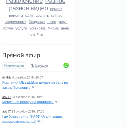
Развлечение
Разное
разное видео
ремонт
сайт
ремонта
сделать
сейчас
современных
Создание
такое
услуг
услуги
Услуга
установка
Фирма
цена
Чем
Что
Прямой эфир
Комментарии
Публикации
dmitriy
4 октября 2019, 20:07
Компания MEBELIB.ru делает мебель на
заказ. Приходите
1
adv17
23 октября 2016, 18:19
Менять ли работу на фриланс?
1
adv17
23 октября 2016, 17:35
Где брать тонну ТРАФИКА для ваших
проектов(слив курса)
1