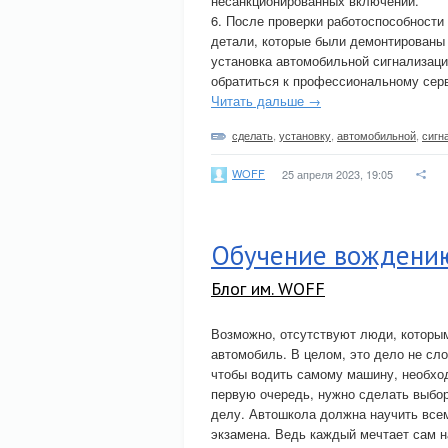
несанкционированных включений.
6. После проверки работоспособности
детали, которые были демонтированы 
установка автомобильной сигнализаци
обратиться к профессиональному серв
Читать дальше →
сделать
,
установку
,
автомобильной
,
сигн
WOFF
25 апреля 2023, 19:05
Обучение вождению
Блог им. WOFF
Возможно, отсутствуют люди, которы
автомобиль. В целом, это дело не сло
чтобы водить самому машину, необход
первую очередь, нужно сделать выбо
делу. Автошкола должна научить все
экзамена. Ведь каждый мечтает сам н