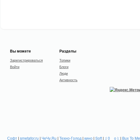
Вы можете
Разделы
Зарегистрироваться
Топики
Войти
Блоги
Люди
Активность
Софт
|
smetafor.ru
|
ЧеЧу.Ru
|
Техно-Голод
|
кино
|
Soft
|
:( 0 _ о ):
|
Bux To Me