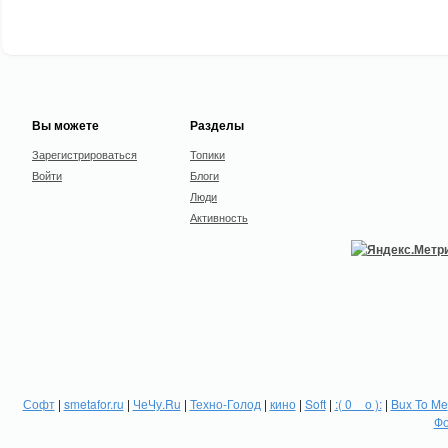
Вы можете
Разделы
Зарегистрироваться
Топики
Войти
Блоги
Люди
Активность
Софт
|
smetafor.ru
|
ЧеЧу.Ru
|
Техно-Голод
|
кино
|
Soft
|
:( 0 _ о ):
|
Bux To Me
Фо