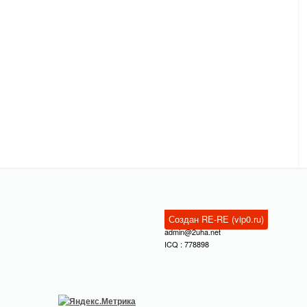
Создан RE-RE (vip0.ru)
admin@2uha.net
ICQ : 778898