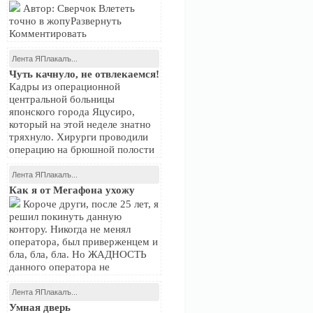
Автор: Сверчок Влететь
точно в жопуРазвернуть
Комментировать
Лента ЯПлакалъ...
Чуть качнуло, не отвлекаемся!
Кадры из операционной
центральной больницы
японского города Яцусиро,
который на этой неделе знатно
тряхнуло. Хирурги проводили
операцию на брюшной полости
Лента ЯПлакалъ...
Как я от Мегафона ухожу
Короче други, после 25 лет, я
решил покинуть данную
контору. Никогда не менял
оператора, был приверженцем и
бла, бла, бла. Но ЖАДНОСТЬ
данного оператора не
Лента ЯПлакалъ...
Умная дверь