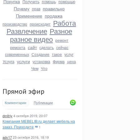
Покупка
Получить
помощь
помощью
Почему
правильно
прав
Применение
продажа
Работа
производство
происходит
Развлечение
Разное
разное видео
ремонт
сайт
ремонта
сделать
сейчас
современных
Создание
такое
услуг
услуги
Услуга
установка
Фирма
цена
Чем
Что
Прямой эфир
Комментарии
Публикации
dmitriy
4 октября 2019, 20:07
Компания MEBELIB.ru делает мебель на
заказ. Приходите
1
adv17
23 октября 2016, 18:19