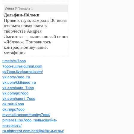
Лента ЯПлакалъ...
Дельфин-Яблоки
Приветствую, камрады!30 июля
открыта новая глава в
творчестве Андрея
Лысикова — вышел новый сингл
«Яблоки». Понравилось
контрастное звучание,
метафорич
t.me/s/ru7ooo
7ooo-ru.livejournal.com
pc7ooo.livejournal.com/
vk.com/7ooo_ru
vk.com/kkiinnoo_ru
vk.com/auto_7ooo
vk.com/pc7ooo
vk.com/sport_7ooo
ok.ru/ru7ooo
ok.ru/pc7ooo
my.mail.ru/community/7ooo/
pinterest.ru/7ooo_ru/высший-в-
интернете/
ru.pinterest.com/cetkijpk/пк-и-игры/