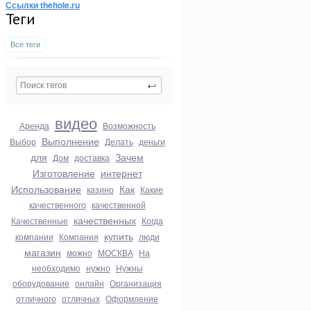
Ссылки thehole.ru
Теги
Все теги
видео
Аренда
Возможность
Выполнение
Выбор
Делать
деньги
для
Зачем
Дом
доставка
Изготовление
интернет
Использование
Как
казино
Какие
качественного
качественной
качественных
Качественные
Когда
купить
компании
Компания
люди
магазин
можно
МОСКВА
На
необходимо
нужно
Нужны
оборудование
онлайн
Организация
отличного
отличных
Оформление