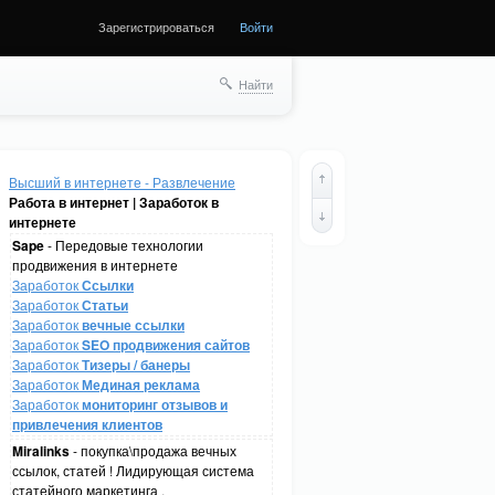
Зарегистрироваться
Войти
Найти
Высший в интернете - Развлечение
Работа в интернет | Заработок в
интернете
Sape
- Передовые технологии
продвижения в интернете
Заработок
Ссылки
Заработок
Статьи
Заработок
вечные ссылки
Заработок
SEO продвижения сайтов
Заработок
Тизеры / банеры
Заработок
Мединая реклама
Заработок
мониторинг отзывов и
привлечения клиентов
Miralinks
- покупка\продажа вечных
ссылок, статей ! Лидирующая система
статейного маркетинга .