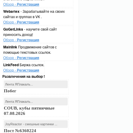
Обзор -
Регистрация
Webartex
- Зарабатывайте на своих
сайтах и группах в VK .
Обзор -
Регистрация
GoGetLinks
- научите свой сайт
приносить доход!
Обзор -
Регистрация
Mainlink
Продвижение сайтов с
помощью текстовых ссылок.
Обзор -
Регистрация
LinkFeed
Биржа ссылок.
Обзор -
Регистрация
Развлечения на выбор !
Лента ЯПлакалъ...
Побег
Лента ЯПлакалъ...
COUB, кубы пятничные
07.08.2026
JoyReactor - смешные картинки ...
Пост №6360224