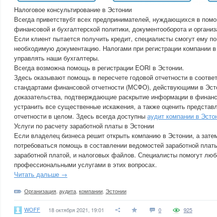
Налоговое консультирование в Эстонии
Всегда приветствубт всех предпринимателей, нуждающихся в пом
финансовой и бухгалтерской политики, документооборота и органи
Если клиент пытается получить кредит, специалисты смогут ему по
необходимую документацию. Налогами при регистрации компании в
управлять наши бухгалтеры.
Всегда возможна помощь в регистрации EORI в Эстонии.
Здесь оказывают помощь в пересчете годовой отчетности в соотв
стандартами финансовой отчетности (МСФО), действующими в Эсто
доказательства, подтверждающие раскрытие информации в финансо
устранить все существенные искажения, а также оценить представ
отчетности в целом. Здесь всегда доступны
аудит компании в Эсто
Услуги по расчету заработной платы в Эстонии
Если владелец бизнеса решит открыть компанию в Эстонии, а зате
потребоваться помощь в составлении ведомостей заработной платы
заработной платой, и налоговых файлов. Специалисты помогут лю
профессиональными услугами в этих вопросах.
Читать дальше →
Организация
,
аудита
,
компании
,
Эстонии
WOFF
18 октября 2021, 19:01
0
925