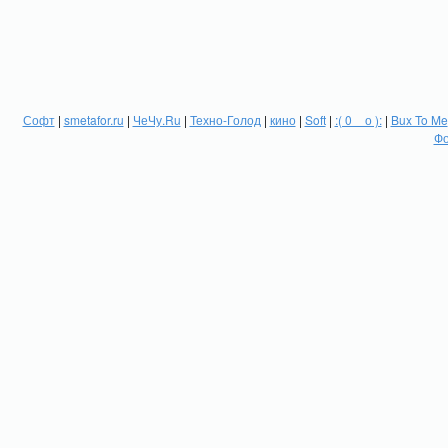
Софт
|
smetafor.ru
|
ЧеЧу.Ru
|
Техно-Голод
|
кино
|
Soft
|
:( 0 _ о ):
|
Bux To Me
Фо