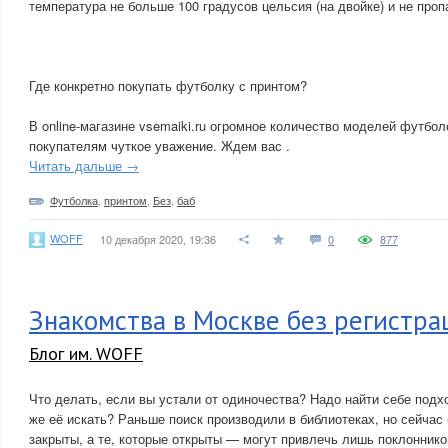
температура не больше 100 градусов цельсия (на двойке) и не проп
Где конкретно покупать футболку с принтом?
В online-магазине vsemaiki.ru огромное количество моделей футболо
покупателям чуткое уважение. Ждем вас .
Читать дальше →
Футболка
,
принтом
,
Без
,
баб
WOFF
10 декабря 2020, 19:36
0
877
Знакомства в Москве без регистра
Блог им. WOFF
Что делать, если вы устали от одиночества? Надо найти себе подх
же её искать? Раньше поиск производили в библиотеках, но сейчас 
закрыты, а те, которые открыты — могут привлечь лишь поклонник