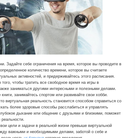
ни. Задайте себе ограничения на время, которое вы проводите в
определенное количество времени, которое вы считаете
уальных активностей, и придерживайтесь этого расписания.
о того, чтобы тратить все свободное время на игры в
также заниматься другими интересными и полезными делами.
 книги, занимайтесь спортом или развивайте свои хобби.
сто виртуальная реальность становится способом справиться со
скать более здоровые способы расслабиться и управлять
 глубокое дыхание или общение с друзьями и близкими, поможет
 реальности.
 свои цели и задачи в реальной жизни превыше виртуальной
ежду важными и необходимыми делами, заботой о себе и
ю реальность
vr барнаул
которую предложит.