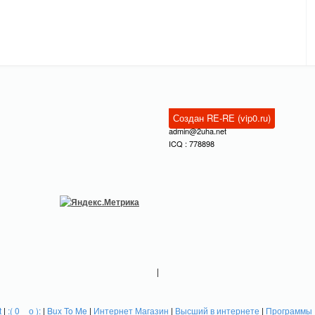
Создан RE-RE (vip0.ru)
admin@2uha.net
ICQ : 778898
|
t
|
:( 0 _ о ):
|
Bux To Me
|
Интернет Магазин
|
Высший в интернете
|
Программы