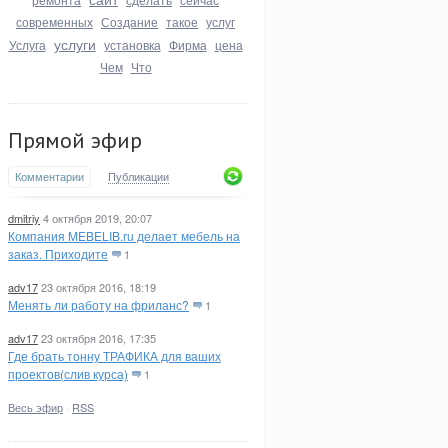
современных
Создание
такое
услуг
услуги
Услуга
установка
Фирма
цена
Чем
Что
Прямой эфир
Комментарии
Публикации
dmitriy
4 октября 2019, 20:07
Компания MEBELIB.ru делает мебель на
заказ. Приходите
1
adv17
23 октября 2016, 18:19
Менять ли работу на фриланс?
1
adv17
23 октября 2016, 17:35
Где брать тонну ТРАФИКА для ваших
проектов(слив курса)
1
Весь эфир
·
RSS