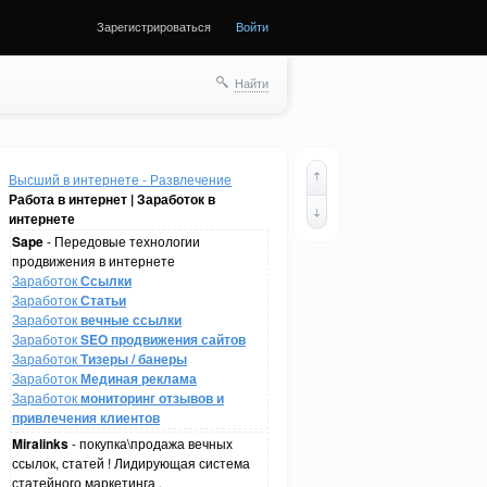
Зарегистрироваться
Войти
Найти
Высший в интернете - Развлечение
Работа в интернет | Заработок в
интернете
Sape
- Передовые технологии
продвижения в интернете
Заработок
Ссылки
Заработок
Статьи
Заработок
вечные ссылки
Заработок
SEO продвижения сайтов
Заработок
Тизеры / банеры
Заработок
Мединая реклама
Заработок
мониторинг отзывов и
привлечения клиентов
Miralinks
- покупка\продажа вечных
ссылок, статей ! Лидирующая система
статейного маркетинга .