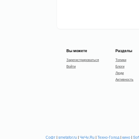
Вы можете
Разделы
Зарегистрироваться
Топики
Войти
Блоги
Люди
Активность
Софт
|
smetafor.ru
|
ЧеЧу.Ru
|
Техно-Голод
|
кино
|
Sof