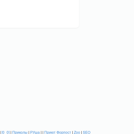
|
[0_0]
|
Приколы
|
РУша
| |
Приют Форпост
|
Zoo
|
SEO