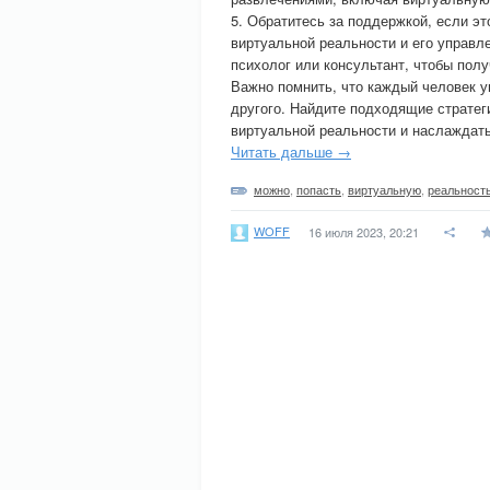
5. Обратитесь за поддержкой, если эт
виртуальной реальности и его управл
психолог или консультант, чтобы пол
Важно помнить, что каждый человек ун
другого. Найдите подходящие стратег
виртуальной реальности и наслаждат
Читать дальше →
можно
,
попасть
,
виртуальную
,
реальност
WOFF
16 июля 2023, 20:21