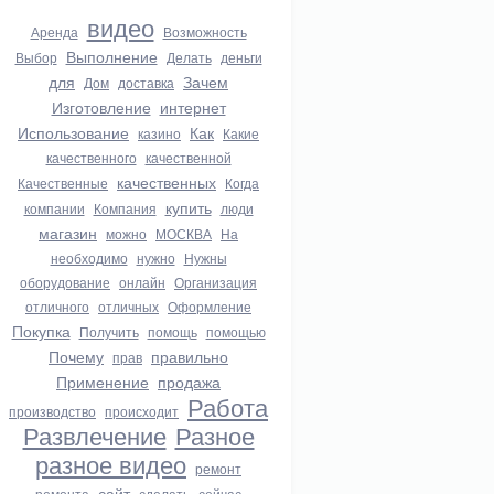
видео
Аренда
Возможность
Выполнение
Выбор
Делать
деньги
для
Зачем
Дом
доставка
Изготовление
интернет
Использование
Как
казино
Какие
качественного
качественной
качественных
Качественные
Когда
купить
компании
Компания
люди
магазин
можно
МОСКВА
На
необходимо
нужно
Нужны
оборудование
онлайн
Организация
отличного
отличных
Оформление
Покупка
Получить
помощь
помощью
Почему
правильно
прав
Применение
продажа
Работа
производство
происходит
Развлечение
Разное
разное видео
ремонт
сайт
ремонта
сделать
сейчас