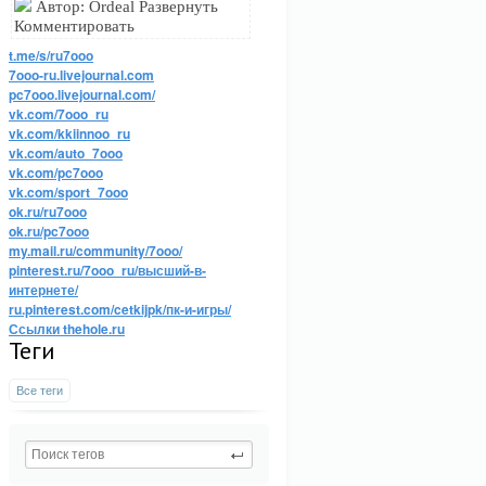
Автор: Ordeal Развернуть
Комментировать
t.me/s/ru7ooo
7ooo-ru.livejournal.com
pc7ooo.livejournal.com/
vk.com/7ooo_ru
vk.com/kkiinnoo_ru
vk.com/auto_7ooo
vk.com/pc7ooo
vk.com/sport_7ooo
ok.ru/ru7ooo
ok.ru/pc7ooo
my.mail.ru/community/7ooo/
pinterest.ru/7ooo_ru/высший-в-
интернете/
ru.pinterest.com/cetkijpk/пк-и-игры/
Ссылки thehole.ru
Теги
Все теги