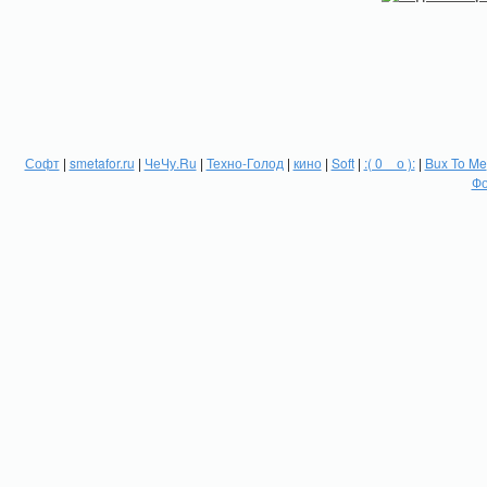
Софт
|
smetafor.ru
|
ЧеЧу.Ru
|
Техно-Голод
|
кино
|
Soft
|
:( 0 _ о ):
|
Bux To Me
Фо