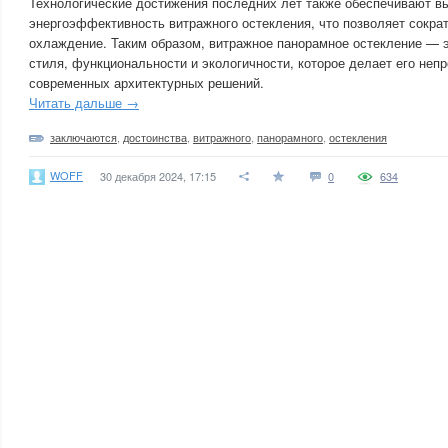
Технологические достижения последних лет также обеспечивают в
энергоэффективность витражного остекления, что позволяет сократ
охлаждение. Таким образом, витражное панорамное остекление — 
стиля, функциональности и экологичности, которое делает его не
современных архитектурных решений.
Читать дальше →
заключаются
,
достоинства
,
витражного
,
панорамного
,
остекления
WOFF
30 декабря 2024, 17:15
0
634