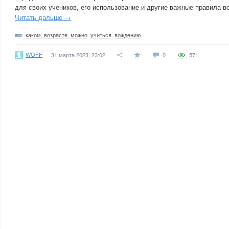
для своих учеников, его использование и другие важные правила в
Читать дальше →
каком
,
возрасте
,
можно
,
учиться
,
вождению
WOFF
31 марта 2023, 23:02
0
571