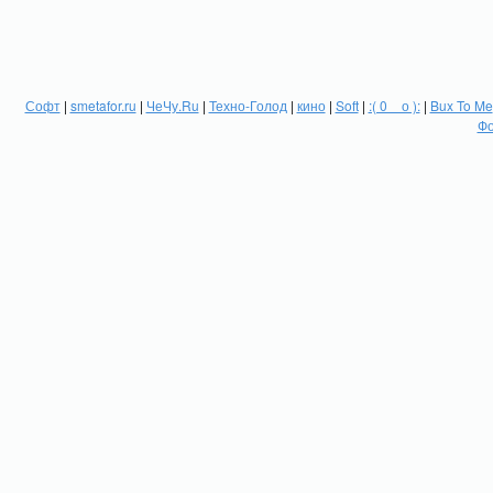
Софт
|
smetafor.ru
|
ЧеЧу.Ru
|
Техно-Голод
|
кино
|
Soft
|
:( 0 _ о ):
|
Bux To Me
Фо