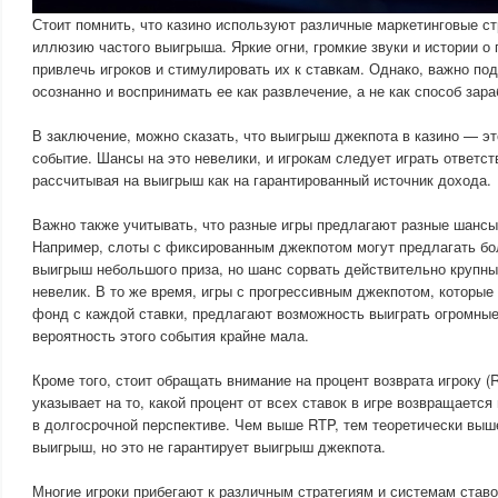
Стоит помнить, что казино используют различные маркетинговые ст
иллюзию частого выигрыша. Яркие огни, громкие звуки и истории о
привлечь игроков и стимулировать их к ставкам. Однако, важно под
осознанно и воспринимать ее как развлечение, а не как способ зара
В заключение, можно сказать, что выигрыш джекпота в казино — эт
событие. Шансы на это невелики, и игрокам следует играть ответст
рассчитывая на выигрыш как на гарантированный источник дохода.
Важно также учитывать, что разные игры предлагают разные шансы
Например, слоты с фиксированным джекпотом могут предлагать бо
выигрыш небольшого приза, но шанс сорвать действительно крупны
невелик. В то же время, игры с прогрессивным джекпотом, которые
фонд с каждой ставки, предлагают возможность выиграть огромные
вероятность этого события крайне мала.
Кроме того, стоит обращать внимание на процент возврата игроку (
указывает на то, какой процент от всех ставок в игре возвращаетс
в долгосрочной перспективе. Чем выше RTP, тем теоретически выш
выигрыш, но это не гарантирует выигрыш джекпота.
Многие игроки прибегают к различным стратегиям и системам став