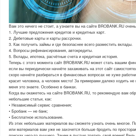
Вам это ничего не стоит, а узнаете вы на сайте BROBANK.RU очень
1. Лучшие предложения кредитов и кредитных карт.
2. Дебетовые карты и карты рассрочки.
3. Как получить займы и где безопаснее всего разместить вклады.
4. Вопросы рефинансирования, автокредиты.
5. Вклады, ипотека, расчётные счета и кредитная история.
Теперь с этого момента сайт BROBANK.RU может стать вашим фин
если вы периодически начнёте захаживать на этот сайт самостояте
скоро начнёте разбираться в финансовых вопросах не хуже работни
красит человека, а человек место! За примерами далеко ходить не 
меня это знаете. Особенно в банках.
Когда вы окажетесь на сайте BROBANK.RU, то рекомендую вам обр
небольшие статьи, как:
• Независимый сервис сравнения;
• Бробанк — не банк;
• Бесплатное использование.
Из этих небольших материалов вы сможете узнать очень многое. По
или материалов вам уже не захочется больше бродить по просторам
поисках чего-то лучшего. Зачем в пустую тратить своё время! Ведь