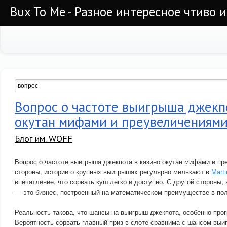
Bux To Me - Разное интересное чтиво 
Вопрос о частоте выигрыша джекп
окутан мифами и преувеличениям
Блог им. WOFF
Вопрос о частоте выигрыша джекпота в казино окутан мифами и пр
стороны, истории о крупных выигрышах регулярно мелькают в
Mart
впечатление, что сорвать куш легко и доступно. С другой стороны, 
— это бизнес, построенный на математическом преимуществе в пол
Реальность такова, что шансы на выигрыш джекпота, особенно прог
Вероятность сорвать главный приз в слоте сравнима с шансом выиг