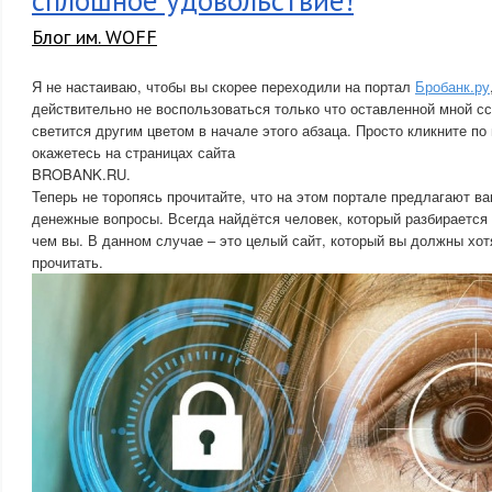
сплошное удовольствие!
Блог им. WOFF
Я не настаиваю, чтобы вы скорее переходили на портал
Бробанк.ру
действительно не воспользоваться только что оставленной мной с
светится другим цветом в начале этого абзаца. Просто кликните по 
окажетесь на страницах сайта
BROBANK.RU.
Теперь не торопясь прочитайте, что на этом портале предлагают в
денежные вопросы. Всегда найдётся человек, который разбирается
чем вы. В данном случае – это целый сайт, который вы должны хо
прочитать.