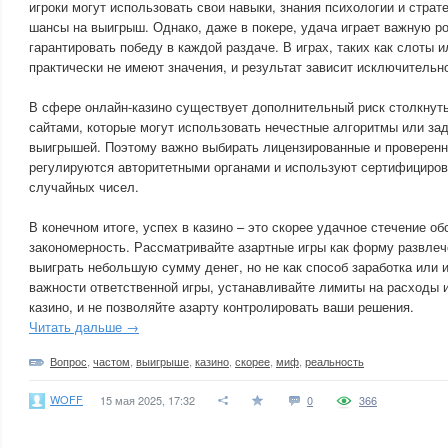
игроки могут использовать свои навыки, знания психологии и страт
шансы на выигрыш. Однако, даже в покере, удача играет важную ро
гарантировать победу в каждой раздаче. В играх, таких как слоты и
практически не имеют значения, и результат зависит исключительн
В сфере онлайн-казино существует дополнительный риск столкнут
сайтами, которые могут использовать нечестные алгоритмы или з
выигрышей. Поэтому важно выбирать лицензированные и проверенн
регулируются авторитетными органами и используют сертифициро
случайных чисел.
В конечном итоге, успех в казино – это скорее удачное стечение об
закономерность. Рассматривайте азартные игры как форму развле
выиграть небольшую сумму денег, но не как способ заработка или 
важности ответственной игры, устанавливайте лимиты на расходы 
казино, и не позволяйте азарту контролировать ваши решения.
Читать дальше →
Вопрос
,
частом
,
выигрыше
,
казино
,
скорее
,
миф
,
реальность
WOFF
15 мая 2025, 17:32
0
366