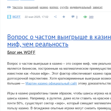
Частота
,
посещений
,
казино
,
вопрос
,
сугубо
,
индивидуальный
,
зависит
WOFF
22 мая 2025, 17:02
0
389
Вопрос о частом выигрыше в казин
миф, чем реальность
Блог им. WOFF
Вопрос о частом выигрыше в казино – это скорее миф, чем реальнос
является бизнесом, построенным на математическом преимуществе
известном как «house edge». Этот фактор обеспечивает казино гар
долгосрочной перспективе. Хотя кратковременные выигрыши возмо
большие —
Мартин казино официальный сайт
этому доказательств
Игры в казино разработаны таким образом, чтобы шансы игрока на
шансы казино. Например, в рулетке, даже если ставить на красное
почти 50%, существует сектор «зеро», который смещает математи
пользу казино. В блэкджеке опытные игроки могут снизить преимущ