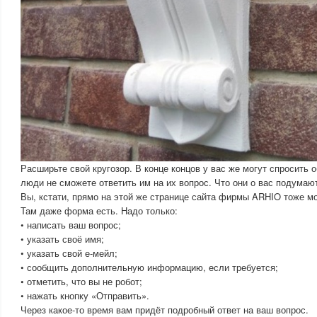
Расширьте свой кругозор. В конце концов у вас же могут спросить 
люди не сможете ответить им на их вопрос. Что они о вас подумаю
Вы, кстати, прямо на этой же странице сайта фирмы ARHIO тоже мо
Там даже форма есть. Надо только:
• написать ваш вопрос;
• указать своё имя;
• указать свой е-мейл;
• сообщить дополнительную информацию, если требуется;
• отметить, что вы не робот;
• нажать кнопку «Отправить».
Через какое-то время вам придёт подробный ответ на ваш вопрос.