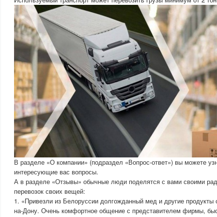
В разделе «О компании» (подраздел «Вопрос-ответ») вы можете узн
интересующие вас вопросы.
А в разделе «Отзывы» обычные люди поделятся с вами своими ра
перевозок своих вещей:
1. «Привезли из Белоруссии долгожданный мед и другие продукты о
на-Дону. Очень комфортное общение с представителем фирмы, быс