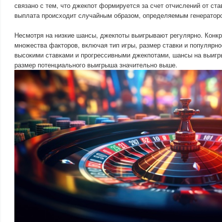
связано с тем, что джекпот формируется за счет отчислений от став
выплата происходит случайным образом, определяемым генераторо
Несмотря на низкие шансы, джекпоты выигрывают регулярно. Конкр
множества факторов, включая тип игры, размер ставки и популярнос
высокими ставками и прогрессивными джекпотами, шансы на выигры
размер потенциального выигрыша значительно выше.