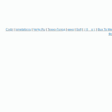
Софт
|
smetafor.ru
|
ЧеЧу.Ru
|
Техно-Голод
|
кино
|
Soft
|
:( 0 _ о ):
|
Bux To Me
Фо