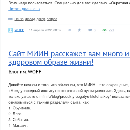
Этим надо пользоваться. Специально для вас сделано. «Обратная 
Читать дальше →
Пенза
,
фасад
,
декор
,
вопрос
WOFF
11 апреля 2022, 08:07
0
771
Сайт МИИН расскажет вам много и
здоровом образе жизни!
Блог им. WOFF
Давайте начнем с того, что объясним, что МИИН – это сокращение,
«Международный институт интегративной нутрициологии». Здесь, н
только узнаете о miin.ru/blog/produkty-bogatye-kletchatkoy/ польза к
ознакомиться с такими разделами сайта, как:
1. Обучение.
2. Блог.
3. События.
4. Магазин.