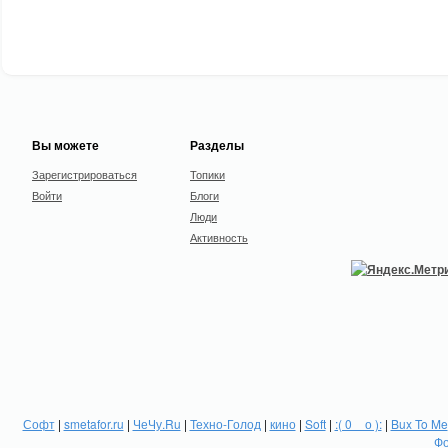
Вы можете
Разделы
Зарегистрироваться
Топики
Войти
Блоги
Люди
Активность
Софт
|
smetafor.ru
|
ЧеЧу.Ru
|
Техно-Голод
|
кино
|
Soft
|
:( 0 _ о ):
|
Bux To Me
Фо