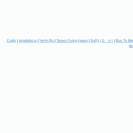
Софт
|
smetafor.ru
|
ЧеЧу.Ru
|
Техно-Голод
|
кино
|
Soft
|
:( 0 _ о ):
|
Bux To Me
Фо