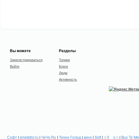
Вы можете
Разделы
Зарегистрироваться
Топики
Войти
Блоги
Люди
Активность
Софт
|
smetafor.ru
|
ЧеЧу.Ru
|
Техно-Голод
|
кино
|
Soft
|
:( 0 _ о ):
|
Bux To Me