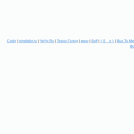
Софт
|
smetafor.ru
|
ЧеЧу.Ru
|
Техно-Голод
|
кино
|
Soft
|
:( 0 _ о ):
|
Bux To Me
Фо