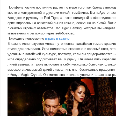
Портфель казино постоянно растет по мере того, как бренд утвержд
место в конкурентной индустрии онлайн-гемблинга. Вы найдете наст
блэкджек и рулетку от Red Tiger, а также солидный выбор видеосло
ориентированы на азиатский рынок казино, особенно на Китай. Вот 
любимых игровых автоматов Red Tiger Gaming, которые вы найдет
мгновенной игры прямо через веб-браузер.
Приходите непременно
играть в казино
.
В казино используется мягкая, утонченная китайская тема с краси
стиле для символов. Игра полностью окрашена в красный цвет, что
удачным в китайской культуре, поэтому, если вы придерживаетесь 
игра определенно подпитывает вашу удачу. Он имеет пять барабан
линий выплат, а также включает в себя несколько бонусных функций
высокооплачиваемый дикий символ инь-янь, бесплатные вращения
и бонус Magic Crystal. Он может значительно увеличить ваш выигр