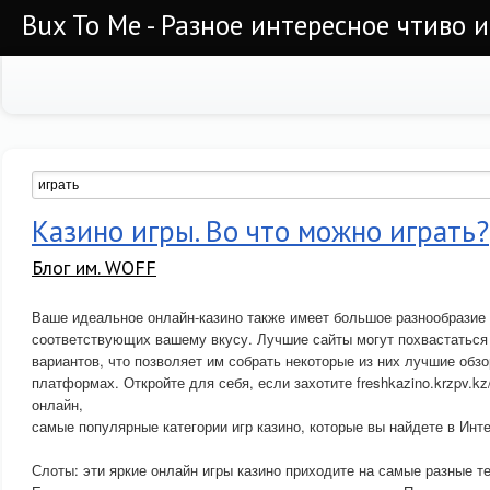
Bux To Me - Разное интересное чтиво 
Казино игры. Во что можно играть?
Блог им. WOFF
Ваше идеальное онлайн-казино также имеет большое разнообразие 
соответствующих вашему вкусу. Лучшие сайты могут похвастаться
вариантов, что позволяет им собрать некоторые из них лучшие обз
платформах. Откройте для себя, если захотите freshkazino.krzpv.kz
онлайн,
самые популярные категории игр казино, которые вы найдете в Инте
Слоты: эти яркие онлайн игры казино приходите на самые разные т