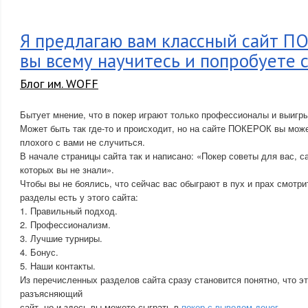
Я предлагаю вам классный сайт П
вы всему научитесь и попробуете 
Блог им. WOFF
Бытует мнение, что в покер играют только профессионалы и выигр
Может быть так где-то и происходит, но на сайте ПОКЕРОК вы може
плохого с вами не случиться.
В начале страницы сайта так и написано: «Покер советы для вас, 
которых вы не знали».
Чтобы вы не боялись, что сейчас вас обыграют в пух и прах смотри
разделы есть у этого сайта:
1. Правильный подход.
2. Профессионализм.
3. Лучшие турниры.
4. Бонус.
5. Наши контакты.
Из перечисленных разделов сайта сразу становится понятно, что э
разъясняющий
сайт, но и здесь вы можете сыграть в
покер с выводом денег
.