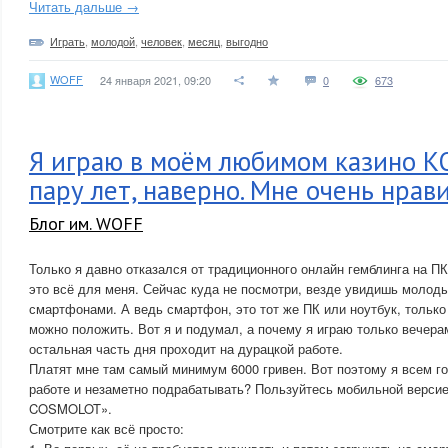
Читать дальше →
Играть
,
молодой
,
человек
,
месяц
,
выгодно
WOFF
24 января 2021, 09:20
0
673
Я играю в моём любимом казино
пару лет, наверно. Мне очень нрави
Блог им. WOFF
Только я давно отказался от традиционного онлайн гемблинга на ПК
это всё для меня. Сейчас куда не посмотри, везде увидишь молод
смартфонами. А ведь смартфон, это тот же ПК или ноутбук, только
можно положить. Вот я и подумал, а почему я играю только вечерам
остальная часть дня проходит на дурацкой работе.
Платят мне там самый минимум 6000 гривен. Вот поэтому я всем го
работе и незаметно подрабатывать? Пользуйтесь мобильной верси
COSMOLOT».
Смотрите как всё просто: