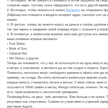
1. Во-первых, её не требуется скачивать и потом загружать на смар
слишком шарю, поэтому очень обрадовался, что есть другой вариан
2. Во-вторых, чтобы оказаться в казино
Космолот
вы открываете бр
(Айфона) или планшета и вводите интернет адрес cosmolot com ua 
казино.
3. В-третьих, теперь вы можете играть на деньги в любом удобном 
так там парень в ожидании своей очереди играл с планшета в игр
4. В-четвёртых, в мобильном игровом зале вам доступны все име
ваши любимые игровые автоматы:
• Fruit Strike;
• Book of Sun;
• Caramel Hot;
• Hot Staxxx и другие.
Теперь вы понимаете, что у вас не используется ни одна минута вп
в метро, в электричке, в автобусе да на чем угодно и играете. Едет
Появилось несколько минут свободного времени в офисе или где в
примеру, на складе. Вы опять включаете мобильную версию клуб
каждую минуту становитесь богаче и богаче. У меня сейчас вместе
получается 10000 гривен в месяц. Иногда побольше, конечно. Но на
есть такая возможность бесплатной тренировки.
Потренируйтесь на двух, трёх автоматах. Вам больше и не нужно. 
регулярно как спортсмены. Скажем по утрам вместо утренней заряд
мастером будете.