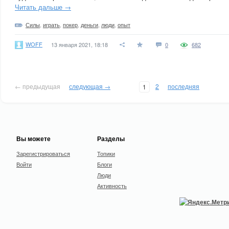
Читать дальше →
Силы
,
играть
,
покер
,
деньги
,
люди
,
опыт
WOFF
13 января 2021, 18:18
0
682
← предыдущая
следующая →
2
последняя
1
Вы можете
Разделы
Зарегистрироваться
Топики
Войти
Блоги
Люди
Активность