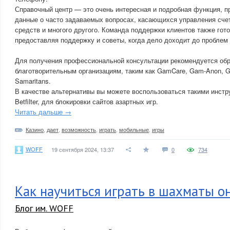
Справочный центр — это очень интересная и подробная функция, 
данные о часто задаваемых вопросах, касающихся управления счет
средств и многого другого. Команда поддержки клиентов также гот
предоставляя поддержку и советы, когда дело доходит до проблем 
Для получения профессиональной консультации рекомендуется обр
благотворительным организациям, таким как GamCare, Gam-Anon, 
Samaritans.
В качестве альтернативы вы можете воспользоваться такими инстр
Betfilter, для блокировки сайтов азартных игр.
Читать дальше →
Казино
,
дает
,
возможность
,
играть
,
мобильные
,
игры
WOFF
19 сентября 2024, 13:37
0
734
Как научиться играть в шахматы о
Блог им. WOFF