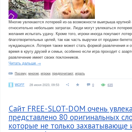
Многие увлекаются лотереей из-за возможности выигрыша крупной
относительно небольших затратах. Люди могут увлекаться лотереей
желания испытать удачу. Кроме того, игроки иногда покупают лоте
благотворительных целей, так как часть выручки от продажи билет
нуждающихся. Лотерея также может стать формой развлечения и о
время в кругу друзей и семьи, особенно если игра проходит с азар
развлечение имеет своих поклонников.
Читать дальше →
Посему
,
многие
,
игроки
,
предпочитают
,
играть
WOFF
28 июня 2023, 09:53
0
635
Сайт FREE-SLOT-DOM очень увлека
представлено 80 оригинальных сло
которые не только захватывающе 