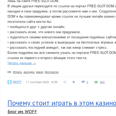
лишь на сайте FREE-SLOT-DOM.
В общем друзья переходите по ссылке на портал FREE-SLOT-DOM 
находки и свои придумки, а потом расскажете нам о них. Создател
DOM я бы порекомендовал кроме ссылок на лучшие онлайн казино о
посетители сайта могли бы:
• пообщаться друг с другом онлайн;
• рассказать всем, что нового они придумали;
• поделиться своими впечатлениями от посещения подобных сайтов
• рассказать о своих успехах в выигрышах на бесплатных игровых 
• рассказать последний анекдот, так как юмор снимает стресс.
Более подробно вы всё сможете узнать на портале FREE-SLOT-DOM
ссылки из первого и второго абзацев этого текста.
Читать дальше →
Играть
,
выгодно
,
юмор
,
бесплатно
WOFF
11 сентября 2022, 15:50
0
604
Почему стоит играть в этом казино
Блог им. WOFF