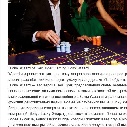
Lucky Wizard от Red Tiger GamingLucky Wizard
Wizard и игровые автоматы на тему лепреконов довольно распростр
многие разработчики используют удачу ирландцев, чтобы побудить 
Lucky Wizard — это версия Red Tiger, предлагающая очень зеленые
наполненные счастливыми символами, такими как золотой четырех
книги заклинаний и шляпы волшебников. Сама базовая игра немного
функции действительно поднимают ее на ступеньку выше. Lucky Wi
Reels, где барабаны содержат только более высокооплачиваемые 
выигрышей, бонус Lucky Swap, где вы можете поменять более низ
более высокие, бонус Lucky Nudge, который подталкивает случайно
для больших выигрышей и символ счастливого бонуса, который вы