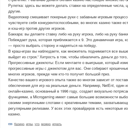
Рулетка: здесь вы можете делать ставки на определенные числа, ц
другие.
Видеопокер смешивает покерные руки с забавным игровым процессо
чувствуете себя конкурентоспособными, во многих казино также ес
и кэш-игр против других игроков.
Баккара: вы делаете ставку либо на руку игрока, либо на руку банки
Побеждает рука, которая приближается к 9. Это динамичная игра, к
— просто выбрать сторону и надеяться на победу.
В краш-играх вы наблюдаете, как множитель поднимается все выше 
выйдет из строя.” Хитрость в том, чтобы обналичить деньги до того,
Прогрессивные джекпоты: Если мечтаете о выигрыше, который изме
прогрессивные игры с джекпотом для вас. Они собирают крошечные
многих игроков, прежде чем кто-то получит большой приз.
Качество вашего игрового опыта также во многом зависит от поста
обеспечения для игр на реальные деньги. Например, NetEnt, один 
онлайн-казино, основанный в 1996 году, создает визуально потря
функциями, а Microgaming имеет самые большие возможности выбор
своими энергичными слотами с креативными темами, захватывающ
регулярными релизами. У всех этих провайдеров есть некоторые и
казино.
Казино
,
игры
,
что
,
можно
,
играть