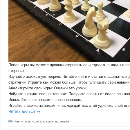
После игры вы можете проанализировать ее и сделать выводы о св
сторонах.
Изучайте шахматную теорию: Читайте книги и статьи о шахматных д
стратегии. Играйте как можно больше, чтобы улучшить свои навыки
Анализируйте свои игры: Ошибки это уроки.
Найдите шахматного наставника: Получите советы от более опытног
Испытайте свои навыки в соревнованиях.
Играйте в шахматы онлайн и наслаждайтесь этой удивительной игр
Читать дальше →
научиться
,
играть
,
шахматы
,
онлайн