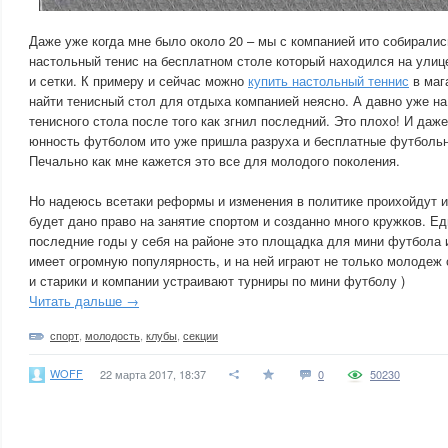
Даже уже когда мне было около 20 – мы с компанией ито собирались
настольный тенис на бесплатном столе который находился на улице
и сетки. К примеру и сейчас можно
купить настольный теннис
в мага
найти тенисный стол для отдыха компанией неясно. А давно уже на
тенисного стола после того как згнил последний. Это плохо! И даж
юнность футболом ито уже пришла разруха и бесплатные футбольн
Печально как мне кажется это все для молодого поколения.
Но надеюсь всетаки реформы и изменения в политике проихойдут 
будет дано право на занятие спортом и созданно много кружков. Ед
последние годы у себя на районе это площадка для мини футбола и
имеет огромную популярность, и на ней играют не только молодеж
и старики и компании устраивают турниры по мини футболу )
Читать дальше →
спорт
,
молодость
,
клубы
,
секции
WOFF
22 марта 2017, 18:37
0
50230