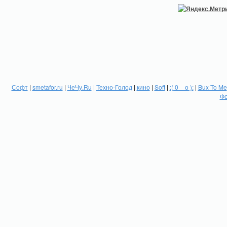
Софт
|
smetafor.ru
|
ЧеЧу.Ru
|
Техно-Голод
|
кино
|
Soft
|
:( 0 _ о ):
|
Bux To Me
Фо