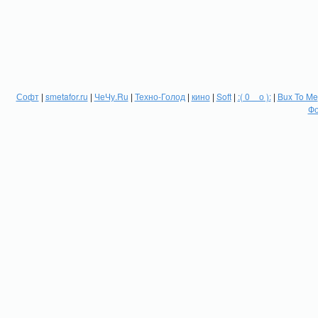
Софт
|
smetafor.ru
|
ЧеЧу.Ru
|
Техно-Голод
|
кино
|
Soft
|
:( 0 _ о ):
|
Bux To Me
Фо