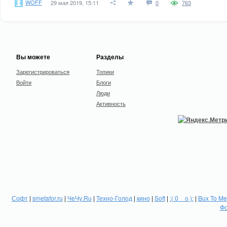
WOFF
29 мая 2019, 15:11
0
763
Вы можете
Разделы
Зарегистрироваться
Топики
Войти
Блоги
Люди
Активность
Софт
|
smetafor.ru
|
ЧеЧу.Ru
|
Техно-Голод
|
кино
|
Soft
|
:( 0 _ о ):
|
Bux To Me
Фо