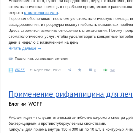
Независимо от того, нужен ли пародонтолог, хирург-стоматолог, не
стоматологическая помощь в нерабочее время, можете рассчитыват
открыта
стоматология ухта
.
Персонал обеспечивает неотложную стоматологическую помощь, 
ввыздоровления, и процедуры помогут избежать возможных пробле
Здесь стремятся изменить отношение к стоматологии. Потому пред
стоматологических услуг, чтобы удовлетворить конкретные потребн
дней в неделю с назначением на день.
Читать дальше →
Правилтная
,
организация
,
лечения
WOFF
19 марта 2020, 20:22
0
928
Применение рифампицина для леч
Блог им. WOFF
Рифампицин – полусинтетический антибиотик широкого спектра де
бактерицидным и противотуберкулезным свойствами.
Капсулы для приема внутрь 150 и 300 мг по 10 шт. в контурных яче