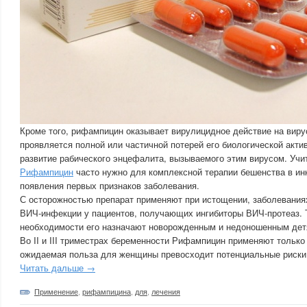
Кроме того, рифампицин оказывает вирулицидное действие на виру
проявляется полной или частичной потерей его биологической акти
развитие рабического энцефалита, вызываемого этим вирусом. Учи
Рифампицин
часто нужно для комплексной терапии бешенства в ин
появления первых признаков заболевания.
С осторожностью препарат применяют при истощении, заболеваниях
ВИЧ-инфекции у пациентов, получающих ингибиторы ВИЧ-протеаз. 
необходимости его назначают новорожденным и недоношенным дет
Во II и III триместрах беременности Рифампицин применяют только
ожидаемая польза для женщины превосходит потенциальные риски
Читать дальше →
Применение
,
рифампицина
,
для
,
лечения