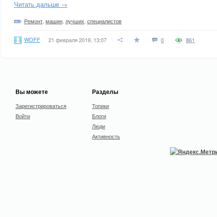
Читать дальше →
Ремонт
,
машин
,
лучших
,
специалистов
WOFF
21 февраля 2019, 13:07
0
861
Вы можете
Разделы
Зарегистрироваться
Топики
Войти
Блоги
Люди
Активность