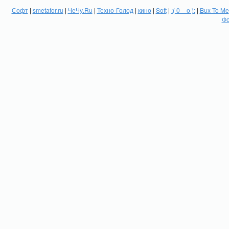
Софт
|
smetafor.ru
|
ЧеЧу.Ru
|
Техно-Голод
|
кино
|
Soft
|
:( 0 _ о ):
|
Bux To Me
Фо