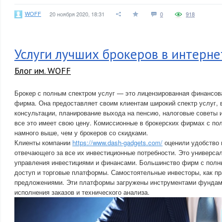
WOFF
20 ноября 2020, 18:31
0
918
Услуги лучших брокеров в интерне
Блог им. WOFF
Брокер с полным спектром услуг — это лицензированная финансов
фирма. Она предоставляет своим клиентам широкий спектр услуг,
консультации, планирование выхода на пенсию, налоговые советы и
все это имеет свою цену. Комиссионные в брокерских фирмах с по
намного выше, чем у брокеров со скидками.
Клиенты компании
https://www.dash-gadgets.com/
оценили удобство 
отвечающего за все их инвестиционные потребности. Это универса
управления инвестициями и финансами. Большинство фирм с полн
доступ и торговые платформы. Самостоятельные инвесторы, как пр
предложениями. Эти платформы загружены инструментами фундам
исполнения заказов и технического анализа.