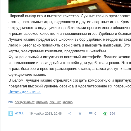
Широкий выбор игр и высокое качество. Лучшие казино предлагают 
слоты, настольные игры, видеопокер и другие азартные игры. Кроме
сотрудничают с ведущими разработчиками программного обеспечен
игрокам высокое качество и инновационные игры. Удобные и безоп
Лучшие казино предлагают широкий выбор удобных методов платеж
легко и безопасно пополнять свои счета и выводить выигрыши. Эт
карты, электронные кошельки, предоплату и биткойны.
Функциональный и интуитивно понятный интерфейс. Лучшие казино
использовании и наглядный интерфейс для удобства игроков. Это в
играм, быстрое и простое размещение ставок, а также доступ к ва
функционале казино.
В целом, лучшие казино стремятся создать комфортную и приятну
предлагая высокий уровень сервиса и удовлетворение их потребнос
Читать дальше →
обслуживают
,
игроков
,
лучших
,
казино
WOFF
19 ноября 2023, 20:48
0
654