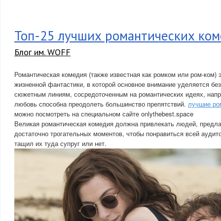
Топ-25 лучших романтических ко
Блог им. WOFF
Романтическая комедия (также известная как ромком или ром-ком) 
жизненной фантастики, в которой основное внимание уделяется б
сюжетным линиям, сосредоточенным на романтических идеях, напр
любовь способна преодолеть большинство препятствий.
лучшие ро
можно посмотреть на специальном сайте onlythebest.space
Великая романтическая комедия должна привлекать людей, предла
достаточно трогательных моментов, чтобы понравиться всей аудито
тащил их туда супруг или нет.