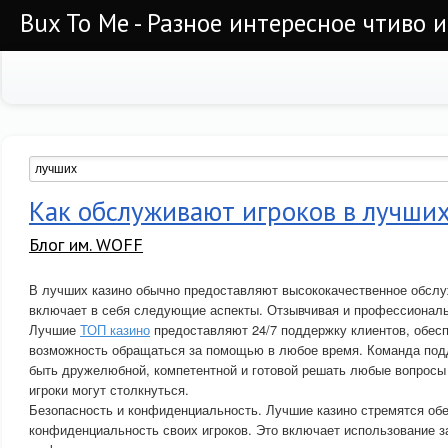
Bux To Me - Разное интересное чтиво 
Как обслуживают игроков в лучших
Блог им. WOFF
В лучших казино обычно предоставляют высококачественное обслу
включает в себя следующие аспекты. Отзывчивая и профессиональ
Лучшие
ТОП казино
предоставляют 24/7 поддержку клиентов, обес
возможность обращаться за помощью в любое время. Команда под
быть дружелюбной, компетентной и готовой решать любые вопросы
игроки могут столкнуться.
Безопасность и конфиденциальность. Лучшие казино стремятся обе
конфиденциальность своих игроков. Это включает использование