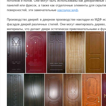
потолков и полов. Они могут быть использованы как декоративные
панелей или фресок, а также как отделочные элементы для скрыти
поверхностей, эти замечательные
накладки мдф
.
Производство дверей: в дверном производстве накладки из МДФ и
фасадов дверей различных стилей. Они могут имитировать дерево,
материалы, что делает двери эстетически привлекательными и фу