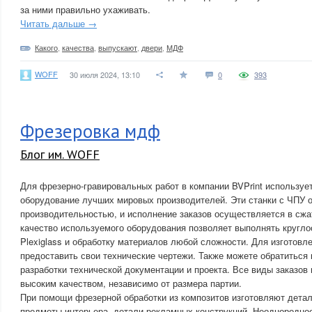
за ними правильно ухаживать.
Читать дальше →
Какого
,
качества
,
выпускают
,
двери
,
МДФ
WOFF
30 июля 2024, 13:10
0
393
Фрезеровка мдф
Блог им. WOFF
Для фрезерно-гравировальных работ в компании BVPrint используе
оборудование лучших мировых производителей. Эти станки с ЧПУ 
производительностью, и исполнение заказов осуществляется в сжа
качество используемого оборудования позволяет выполнять кругл
Plexiglass и обработку материалов любой сложности. Для изготовл
предоставить свои технические чертежи. Также можете обратиться
разработки технической документации и проекта. Все виды заказов 
высоким качеством, независимо от размера партии.
При помощи фрезерной обработки из композитов изготовляют дета
предметы интерьера, детали рекламных конструкций. Неоднородно