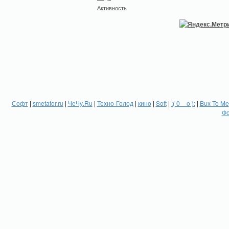
Активность
Софт
|
smetafor.ru
|
ЧеЧу.Ru
|
Техно-Голод
|
кино
|
Soft
|
:( 0 _ о ):
|
Bux To Me
Фо