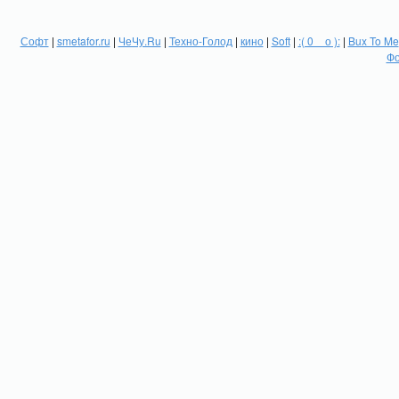
Софт
|
smetafor.ru
|
ЧеЧу.Ru
|
Техно-Голод
|
кино
|
Soft
|
:( 0 _ о ):
|
Bux To Me
Фо